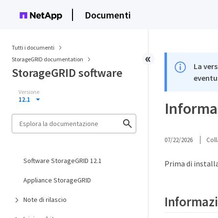
Documenti
Tutti i documenti
StorageGRID documentation
La vers
StorageGRID software
eventua
Versione
12.1
Informaz
07/22/2026
Coll
Software StorageGRID 12.1
Prima di install
Appliance StorageGRID
Informazi
Note di rilascio