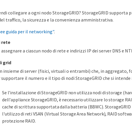
tendi collegare a ogni nodo StorageGRID? StorageGRID supporta più
el traffico, la sicurezza e la convenienza amministrativa.
nee guida per il networking"
.
 rete
a assegnare a ciascun nodo di rete e indirizzi IP dei server DNS e NT
i grid
n insieme di server (fisici, virtuali o entrambi) che, in aggregato, 
er supportare il numero e il tipo di nodi StorageGRID che si intend
Se l'installazione di StorageGRID non utilizza nodi di storage (ha
dell'appliance StorageGRID, è necessario utilizzare lo storage R
cache di scrittura supportata dalla batteria (BBWC). StorageGRI
l'utilizzo di reti VSAN (Virtual Storage Area Network), RAID softw
protezione RAID.