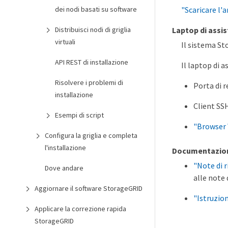
"Scaricare l'a
dei nodi basati su software
Laptop di assi
Distribuisci nodi di griglia
virtuali
Il sistema St
API REST di installazione
Il laptop di a
Risolvere i problemi di
Porta di r
installazione
Client SS
Esempi di script
"Browser
Configura la griglia e completa
l'installazione
Documentazio
"Note di r
Dove andare
alle note d
Aggiornare il software StorageGRID
"Istruzio
Applicare la correzione rapida
StorageGRID