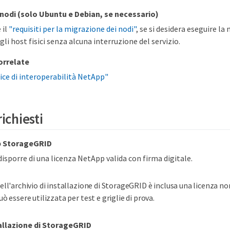
 nodi (solo Ubuntu e Debian, se necessario)
 il
"requisiti per la migrazione dei nodi"
, se si desidera eseguire l
gli host fisici senza alcuna interruzione del servizio.
orrelate
ice di interoperabilità NetApp"
richiesti
p StorageGRID
disporre di una licenza NetApp valida con firma digitale.
ell'archivio di installazione di StorageGRID è inclusa una licenza no
uò essere utilizzata per test e griglie di prova.
tallazione di StorageGRID