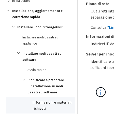
Inizia subito
Piano di rete
Installazione, aggiornamento e
Quali reti in
correzione rapida
separazione d
Installare i nodi StorageGRID
Consulta
"Li
Informazioni di
Installare nodi basati su
appliance
Indirizzi IP d
Installare nodi basati su
Server per i nod
software
Identificare u
sufficienti p
Avvio rapido
Pianificare e preparare
l'installazione su nodi
basati su software
Informazioni e materiali
richiesti