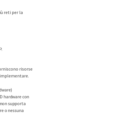
 reti per la
P.
forniscono risorse
e implementare.
rdware)
AID hardware con
D non supporta
are o nessuna