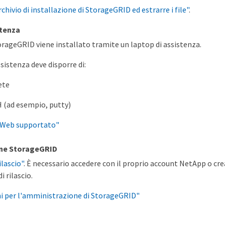
rchivio di installazione di StorageGRID ed estrarre i file"
.
stenza
orageGRID viene installato tramite un laptop di assistenza.
ssistenza deve disporre di:
ete
H (ad esempio, putty)
 Web supportato"
ne StorageGRID
ilascio"
. È necessario accedere con il proprio account NetApp o cr
i rilascio.
ni per l'amministrazione di StorageGRID"