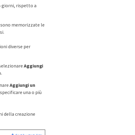
giorni, rispetto a
cui sono memorizzate le
si.
ioni diverse per
 selezionare
Aggiungi
o.
onare
Aggiungi un
specificare una o più
i della creazione