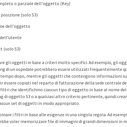
leto o parziale dell'oggetto (Key)
i posizione (solo S3)
ne dell'oggetto
dell'utente
t (solo S3)
rare gli oggetti in base a criteri molto specifici. Ad esempio, gli o
ing di un ospedale potrebbero essere utilizzati frequentemente 
o tempo dopo, mentre gli oggetti che contengono informazioni sull
 essere copiati nel reparto di fatturazione della sede centrale del
 filtri che identifichino ciascun tipo di oggetto in base al nome del
ag di oggetto S3 o a qualsiasi altro criterio pertinente, quindi cre
scun set di oggetti in modo appropriato.
inare i filtri in base alle esigenze in una singola regola. Ad esempi
bbe voler memorizzare file di immagini di grandi dimensioni in m