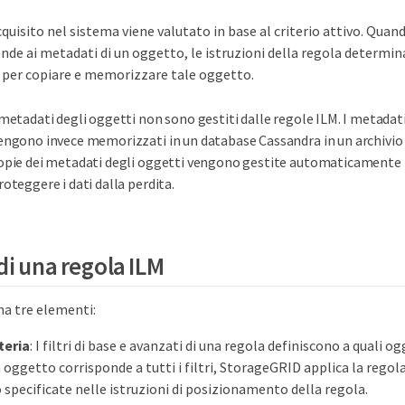
uisito nel sistema viene valutato in base al criterio attivo. Quan
onde ai metadati di un oggetto, le istruzioni della regola determin
per copiare e memorizzare tale oggetto.
 metadati degli oggetti non sono gestiti dalle regole ILM. I metadat
engono invece memorizzati in un database Cassandra in un archivio 
opie dei metadati degli oggetti vengono gestite automaticamente i
roteggere i dati dalla perdita.
di una regola ILM
ha tre elementi:
teria
: I filtri di base e avanzati di una regola definiscono a quali og
 oggetto corrisponde a tutti i filtri, StorageGRID applica la regola
 specificate nelle istruzioni di posizionamento della regola.