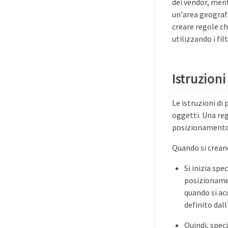
dei vendor, men
un'area geografi
creare regole ch
utilizzando i fil
Istruzioni
Le istruzioni d
oggetti. Una reg
posizionamento 
Quando si creano
Si inizia spe
posizionamen
quando si ac
definito dall
Quindi, spec