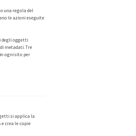
do una regola del
ano le azioni eseguite
i degli oggetti
di metadati. Tre
n ogni sito per
getti si applica la
 e crea le copie