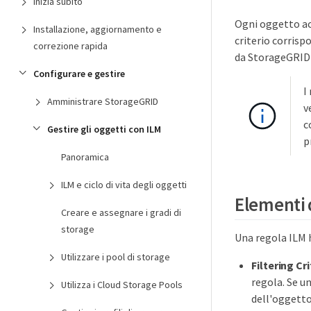
Inizia subito
Ogni oggetto acq
Installazione, aggiornamento e
criterio corrisp
correzione rapida
da StorageGRID 
Configurare e gestire
I
Amministrare StorageGRID
v
c
Gestire gli oggetti con ILM
p
Panoramica
ILM e ciclo di vita degli oggetti
Elementi 
Creare e assegnare i gradi di
storage
Una regola ILM 
Utilizzare i pool di storage
Filtering Cri
regola. Se un
Utilizza i Cloud Storage Pools
dell'oggetto