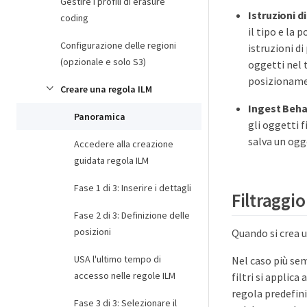
Gestire i profili di erasure
Istruzioni 
coding
il tipo e la 
Configurazione delle regioni
istruzioni d
(opzionale e solo S3)
oggetti nel 
posizioname
Creare una regola ILM
Ingest Beha
Panoramica
gli oggetti f
salva un ogge
Accedere alla creazione
guidata regola ILM
Fase 1 di 3: Inserire i dettagli
Filtraggio
Fase 2 di 3: Definizione delle
posizioni
Quando si crea un
USA l'ultimo tempo di
Nel caso più sem
accesso nelle regole ILM
filtri si applica
regola predefini
Fase 3 di 3: Selezionare il