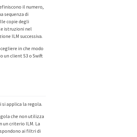
definiscono il numero,
una sequenza di
lle copie degli
 istruzioni nel
ione ILM successiva.
scegliere in che modo
o un client S3 o Swift
i si applica la regola.
egola che non utilizza
n un criterio ILM. La
spondono ai filtri di