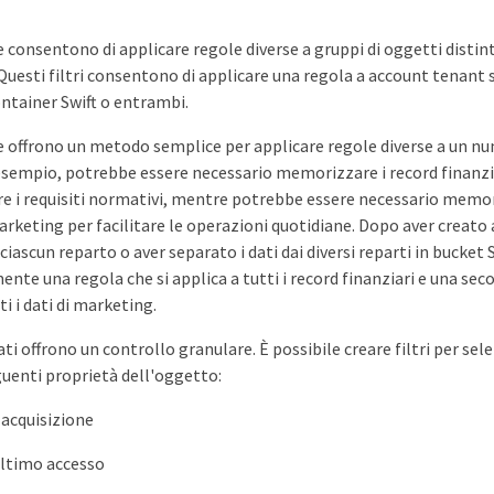
ase consentono di applicare regole diverse a gruppi di oggetti distint
Questi filtri consentono di applicare una regola a account tenant s
ontainer Swift o entrambi.
base offrono un metodo semplice per applicare regole diverse a un n
esempio, potrebbe essere necessario memorizzare i record finanzia
re i requisiti normativi, mentre potrebbe essere necessario memori
arketing per facilitare le operazioni quotidiane. Dopo aver creat
ciascun reparto o aver separato i dati dai diversi reparti in bucket 
ente una regola che si applica a tutti i record finanziari e una sec
ti i dati di marketing.
zati offrono un controllo granulare. È possibile creare filtri per sel
guenti proprietà dell'oggetto:
acquisizione
ultimo accesso