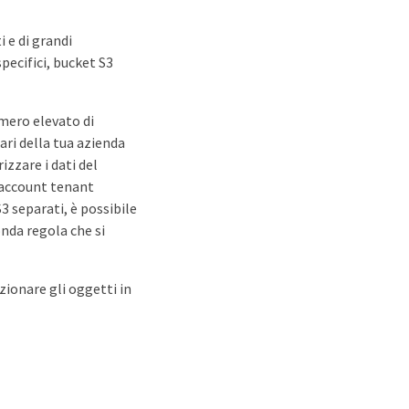
i e di grandi
pecifici, bucket S3
umero elevato di
ri della tua azienda
zzare i dati del
o account tenant
S3 separati, è possibile
onda regola che si
ezionare gli oggetti in