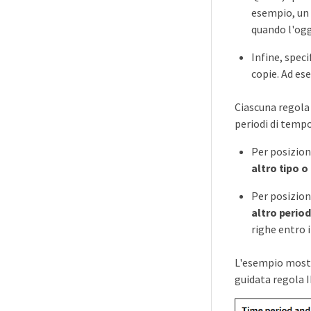
esempio, un 
quando l'ogg
Infine, speci
copie. Ad ese
Ciascuna regola 
periodi di tempo
Per posizion
altro tipo o
Per posizion
altro perio
righe entro 
L'esempio mostr
guidata regola 