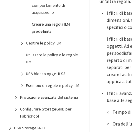
un'altra regola.
comportamento di
acquisizione
I filtri di b
dimensioni. 
Creare una regola ILM
specifici o c
predefinita
I filtri di 
Gestire le policy ILM
oggetti. Ad 
per soddisfa
Utilizzare le policy e le regole
reparto di m
ILM
separati per 
USA blocco oggetti S3
creare facilm
applica a tut
Esempio di regole e policy ILM
I filtri avan
Protezione avanzata del sistema
base alle se
Configurare StorageGRID per
Tempo di 
FabricPool
Ora dell'
USA StorageGRID