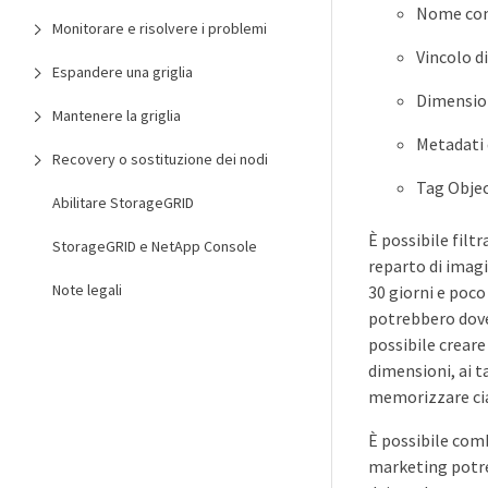
Nome comp
Monitorare e risolvere i problemi
Vincolo d
Espandere una griglia
Dimensio
Mantenere la griglia
Metadati 
Recovery o sostituzione dei nodi
Tag Objec
Abilitare StorageGRID
È possibile filt
StorageGRID e NetApp Console
reparto di imag
Note legali
30 giorni e poc
potrebbero dover
possibile creare
dimensioni, ai t
memorizzare cia
È possibile comb
marketing potre