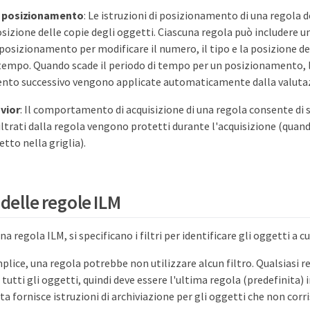
di posizionamento
: Le istruzioni di posizionamento di una regola 
posizione delle copie degli oggetti. Ciascuna regola può includere 
i posizionamento per modificare il numero, il tipo e la posizione de
tempo. Quando scade il periodo di tempo per un posizionamento, le
nto successivo vengono applicate automaticamente dalla valutaz
vior
: Il comportamento di acquisizione di una regola consente di 
iltrati dalla regola vengono protetti durante l'acquisizione (quand
tto nella griglia).
 delle regole ILM
a regola ILM, si specificano i filtri per identificare gli oggetti a cu
plice, una regola potrebbe non utilizzare alcun filtro. Qualsiasi r
 a tutti gli oggetti, quindi deve essere l'ultima regola (predefinita) i
ta fornisce istruzioni di archiviazione per gli oggetti che non corri