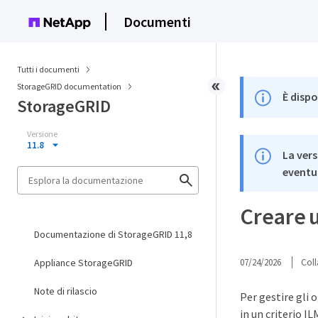
Documenti
Tutti i documenti
StorageGRID documentation
È dispo
StorageGRID
Versione
11.8
La vers
eventua
Creare 
Documentazione di StorageGRID 11,8
Appliance StorageGRID
07/24/2026
Coll
Note di rilascio
Per gestire gli 
in un criterio IL