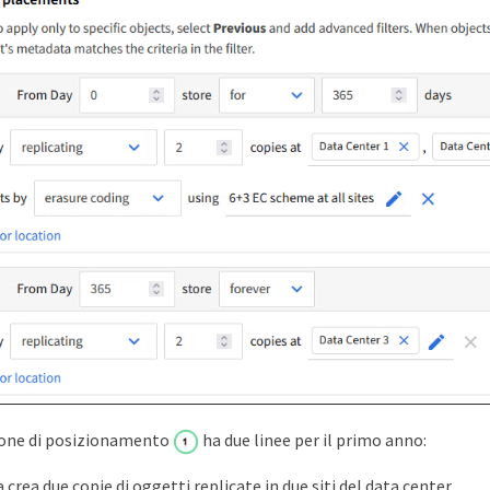
ione di posizionamento
ha due linee per il primo anno:
 crea due copie di oggetti replicate in due siti del data center.