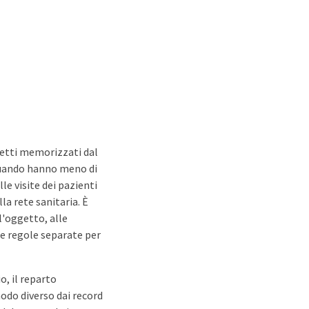
ggetti memorizzati dal
quando hanno meno di
e visite dei pazienti
la rete sanitaria. È
l'oggetto, alle
are regole separate per
o, il reparto
odo diverso dai record