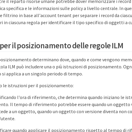
tre il reparto risorse umane potrebbe dover memorizzare i record 
ca specifica e le informazioni sulle policy a livello centrale. In que
e filtrino in base all'account tenant per separare i record da ciasc
tri in ciascuna regola per identificare il tipo specifico di oggetti a cu
 per il posizionamento delle regole ILM
i posizionamento determinano dove, quando e come vengono memori
ola ILM può includere una o più istruzioni di posizionamento. Ogni
si applica a un singolo periodo di tempo.
 le istruzioni per il posizionamento:
cificando l'ora di riferimento, che determina quando iniziano le istr
to. Il tempo di riferimento potrebbe essere quando un oggetto v
cede a un oggetto, quando un oggetto con versione diventa non c
'utente.
ificare quando applicare il posizionamento rispetto al tempo di ri