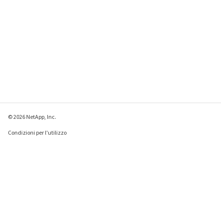
© 2026 NetApp, Inc.
Condizioni per l'utilizzo
Direttiva sulla privacy
Direttiva sui cookie
Impostazioni cookie
Invia feedback su questa pagina