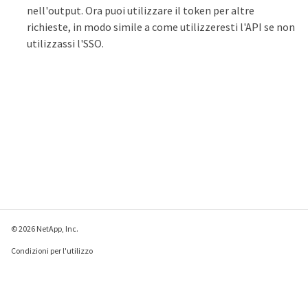
nell'output. Ora puoi utilizzare il token per altre
richieste, in modo simile a come utilizzeresti l'API se non
utilizzassi l'SSO.
© 2026 NetApp, Inc.
Condizioni per l'utilizzo
Direttiva sulla privacy
Direttiva sui cookie