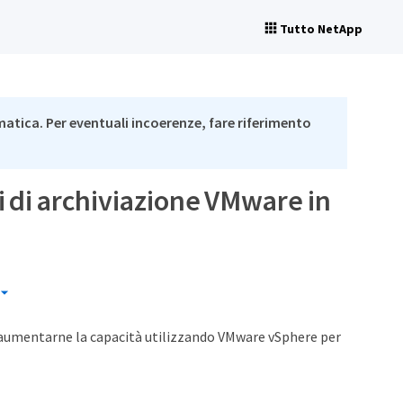
Tutto NetApp
matica. Per eventuali incoerenze, fare riferimento
i di archiviazione VMware in
le aumentarne la capacità utilizzando VMware vSphere per