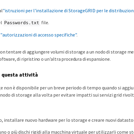
al
"istruzioni per l'installazione di StorageGRID per le distribuzio
el
file.
Passwords.txt
i
"autorizzazioni di accesso specifiche"
.
on tentare di aggiungere volumi di storage a un nodo di storage me
oftware, di ripristino o un'altra procedura di espansione.
i questa attività
ge non è disponibile per un breve periodo di tempo quando si aggi
odo di storage alla volta per evitare impatti sui servizi grid rivolti
o, installare nuovo hardware per lo storage e creare nuovi datast
o o più dischi rigidi alla macchina virtuale per utilizzarli come st