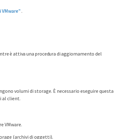
ni VMware"
.
ntre è attiva una procedura di aggiornamento del
ungono volumi di storage. È necessario eseguire questa
 al client.
ore VMware.
orage (archivi di oggetti).