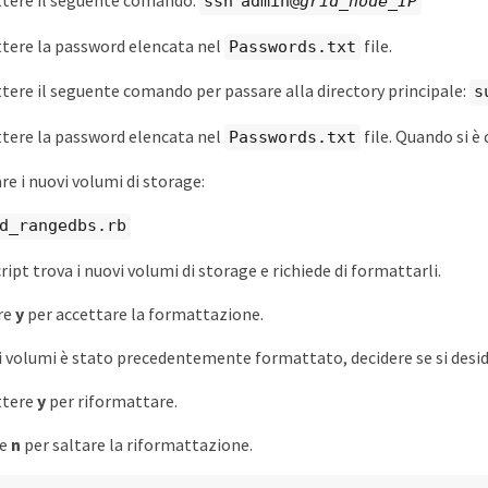
ere il seguente comando:
ssh admin@
grid_node_IP
ere la password elencata nel
file.
Passwords.txt
ere il seguente comando per passare alla directory principale:
s
ere la password elencata nel
file. Quando si è
Passwords.txt
re i nuovi volumi di storage:
dd_rangedbs.rb
ipt trova i nuovi volumi di storage e richiede di formattarli.
re
y
per accettare la formattazione.
i volumi è stato precedentemente formattato, decidere se si desid
tere
y
per riformattare.
re
n
per saltare la riformattazione.