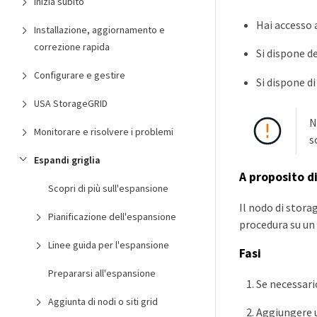
Inizia subito
Hai accesso 
Installazione, aggiornamento e
correzione rapida
Si dispone d
Configurare e gestire
Si dispone d
USA StorageGRID
N
Monitorare e risolvere i problemi
s
Espandi griglia
A proposito d
Scopri di più sull'espansione
Il nodo di stora
Pianificazione dell'espansione
procedura su un n
Linee guida per l'espansione
Fasi
Prepararsi all'espansione
Se necessari
Aggiunta di nodi o siti grid
Aggiungere un