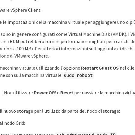
ware vSphere Client.
e le impostazioni della macchina virtuale per aggiungere uno o più d
idi sono in genere configurati come Virtual Machine Disk (VMDK). I 
tre i RDM potrebbero fornire performance migliori per i carichi di
riori a 100 MB). Per ulteriori informazioni sull'aggiunta di dischi r
one di VMware vSphere.
 macchina virtuale utilizzando l'opzione
Restart Guest OS
nel cli
one ssh sulla macchina virtuale:
sudo reboot
Non utilizzare
Power Off
o
Reset
per riavviare la macchina virtu
il nuovo storage per l'utilizzo da parte del nodo di storage:
al nodo Grid: