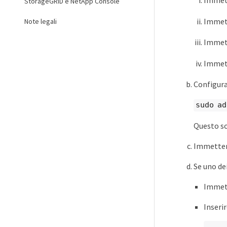
Immett
StorageGRID e NetApp Console
Immett
Note legali
Immett
Immett
Configura
sudo a
Questo scr
Immette
Se uno de
Immet
Inseri