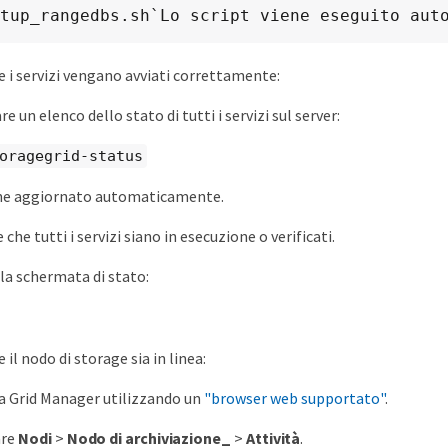
tup_rangedbs.sh`Lo script viene eseguito aut
he i servizi vengano avviati correttamente:
re un elenco dello stato di tutti i servizi sul server:
toragegrid-status
ene aggiornato automaticamente.
che tutti i servizi siano in esecuzione o verificati.
lla schermata di stato:
e il nodo di storage sia in linea:
a Grid Manager utilizzando un
"browser web supportato"
.
are
Nodi
>
Nodo di archiviazione_
>
Attività
.