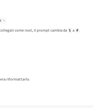
u -
 collegati come root, il prompt cambia da
a
.
$
#
era riformattarlo.