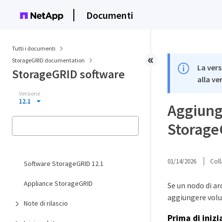
Documenti
Tutti i documenti
StorageGRID documentation
La vers
StorageGRID software
alla ve
Versione
12.1
Aggiunge
Storag
01/14/2026
Coll
Software StorageGRID 12.1
Appliance StorageGRID
Se un nodo di ar
aggiungere volu
Note di rilascio
Prima di inizi