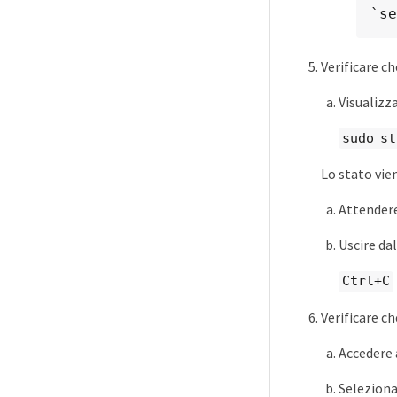
`se
Verificare c
Visualizza
sudo s
Lo stato vi
Attendere 
Uscire da
Ctrl+C
Verificare ch
Accedere 
Selezion