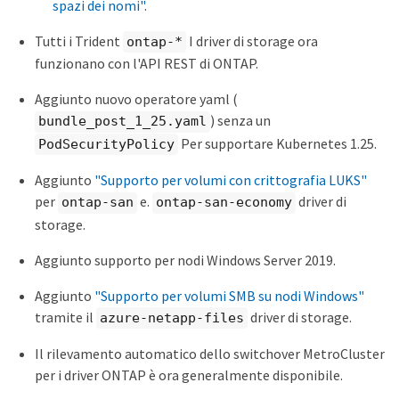
spazi dei nomi"
.
Tutti i Trident
I driver di storage ora
ontap-*
funzionano con l'API REST di ONTAP.
Aggiunto nuovo operatore yaml (
) senza un
bundle_post_1_25.yaml
Per supportare Kubernetes 1.25.
PodSecurityPolicy
Aggiunto
"Supporto per volumi con crittografia LUKS"
per
e.
driver di
ontap-san
ontap-san-economy
storage.
Aggiunto supporto per nodi Windows Server 2019.
Aggiunto
"Supporto per volumi SMB su nodi Windows"
tramite il
driver di storage.
azure-netapp-files
Il rilevamento automatico dello switchover MetroCluster
per i driver ONTAP è ora generalmente disponibile.