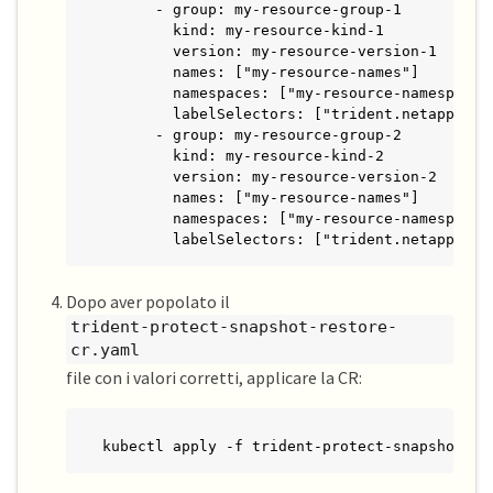
      - group: my-resource-group-1

        kind: my-resource-kind-1

        version: my-resource-version-1

        names: ["my-resource-names"]

        namespaces: ["my-resource-namespaces"
        labelSelectors: ["trident.netapp.io/o
      - group: my-resource-group-2

        kind: my-resource-kind-2

        version: my-resource-version-2

        names: ["my-resource-names"]

        namespaces: ["my-resource-namespaces"
        labelSelectors: ["trident.netapp.io/
Dopo aver popolato il
trident-protect-snapshot-restore-
cr.yaml
file con i valori corretti, applicare la CR:
kubectl apply -f trident-protect-snapshot-re