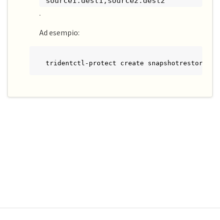
`source1:dest1,source2:dest2
.
Ad esempio:
tridentctl-protect create snapshotrestore <m