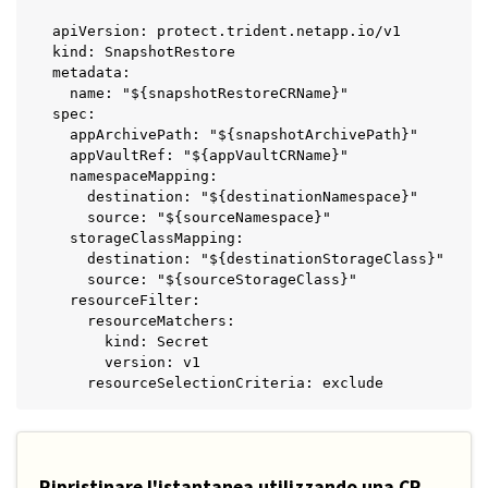
apiVersion: protect.trident.netapp.io/v1

kind: SnapshotRestore

metadata:

  name: "${snapshotRestoreCRName}"

spec:

  appArchivePath: "${snapshotArchivePath}"

  appVaultRef: "${appVaultCRName}"

  namespaceMapping:

    destination: "${destinationNamespace}"

    source: "${sourceNamespace}"

  storageClassMapping:

    destination: "${destinationStorageClass}"

    source: "${sourceStorageClass}"

  resourceFilter:

    resourceMatchers:

      kind: Secret

      version: v1

    resourceSelectionCriteria: exclude
Ripristinare l'istantanea utilizzando una CR