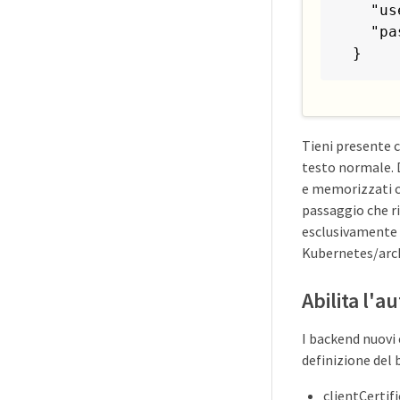
  "us
  "pa
}
Tieni presente c
testo normale. 
e memorizzati c
passaggio che ri
esclusivamente 
Kubernetes/arch
Abilita l'a
I backend nuovi 
definizione del 
clientCertifi