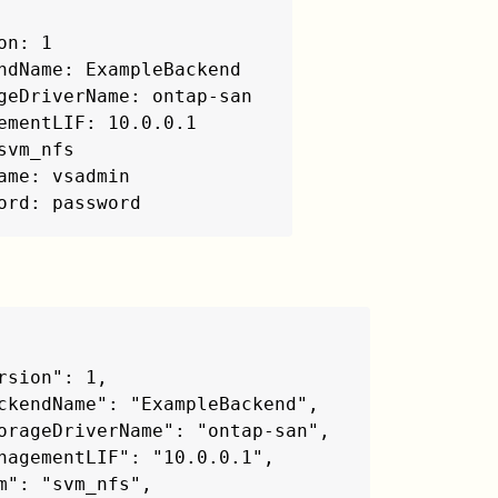
on: 1

ndName: ExampleBackend

geDriverName: ontap-san

ementLIF: 10.0.0.1

svm_nfs

ame: vsadmin

ord: password
rsion": 1,

ckendName": "ExampleBackend",

orageDriverName": "ontap-san",

nagementLIF": "10.0.0.1",

m": "svm_nfs",
