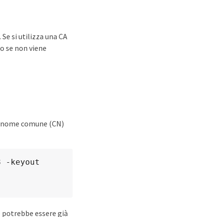
 Se si utilizza una CA
o se non viene
 il nome comune (CN)
 -keyout 
e potrebbe essere già