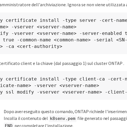
'amministratore dell'archiviazione. Ignora se non viene utilizzata 
y certificate install -type server -cert-nam
me> -vserver <vserver-name>

ify -vserver <vserver-name> -server-enabled 
 true -common-name <common-name> -serial <SN
> -ca <cert-authority>
 certificato client e la chiave (dal passaggio 1) sul cluster ONTAP .
y certificate install -type client-ca -cert-n
icate-name> -vserver <vserver-name>

y ssl modify -vserver <vserver-name> -client
Dopo aver eseguito questo comando, ONTAP richiede l'inserimento
Incolla il contenuto del
file generato nel passaggi
k8senv.pem
per completare l'installazione.
END