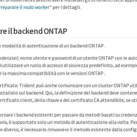
reparare il nodo worker"
per i dettagli.
re il backend ONTAP
ue modalità di autenticazione di un backend ONTAP .
edenziali: nome utente e password di un utente ONTAP con le autor
di utilizzare un ruolo di accesso di sicurezza predefinito, ad esemp
e la massima compatibilità con le versioni ONTAP .
rtificato: Trident può anche comunicare con un cluster ONTAP uti
nstallato sul backend. Qui, la definizione del backend deve contener
rtificato client, della chiave e del certificato CA attendibile, se ut
ornare i backend esistenti per passare da metodi basati su credenz
tavia, è supportato solo un metodo di autenticazione alla volta. P
e diverso, è necessario rimuovere il metodo esistente dalla confi