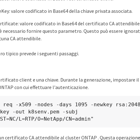
eKey: valore codificato in Base64 della chiave privata associata.
ificate: valore codificato in Base64 del certificato CA attendibile.
 è necessario fornire questo parametro. Questo può essere ignorat
lcuna CA attendibile.
oro tipico prevede i seguenti passaggi.
rtificato client e una chiave. Durante la generazione, impostare
ONTAP con cui effettuare l'autenticazione.
 req -x509 -nodes -days 1095 -newkey rsa:2048
key -out k8senv.pem -subj 
ST=NC/L=RTP/O=NetApp/CN=admin"
n certificato CA attendibile al cluster ONTAP . Questa operazion