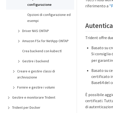
configurazione
riferimento a
"P
Opzioni di configurazione ed
esempi
Autentica
Driver NAS ONTAP
Trident offre d
Amazon FSx for NetApp ONTAP
Basato su cr
Crea backend con kubectl
Si consiglia 
per garantir
Gestire i backend
Basato su ce
Creare e gestire classi di
certificato i
archiviazione
Base64 del ce
Fornire e gestire i volumi
È possibile aggi
Gestire e monitorare Trident
certificati. Tut
di autenticazion
Trident per Docker