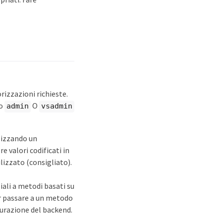
izzazioni richieste.
io
O
admin
vsadmin
lizzando un
e valori codificati in
ilizzato (consigliato).
iali a metodi basati su
er passare a un metodo
gurazione del backend.