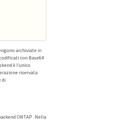
vengono archiviate in
codificati con Base64
ckend è l'unico
perazione riservata
 di
l backend ONTAP . Nella