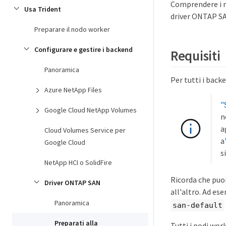
Comprendere i r
Usa Trident
driver ONTAP S
Preparare il nodo worker
Configurare e gestire i backend
Requisiti
Panoramica
Per tutti i bac
Azure NetApp Files
"
Google Cloud NetApp Volumes
n
a
Cloud Volumes Service per
a
Google Cloud
s
NetApp HCI o SolidFire
Ricorda che puoi
Driver ONTAP SAN
all'altro. Ad es
Panoramica
san-default
Preparati alla
Tutti i nodi wor