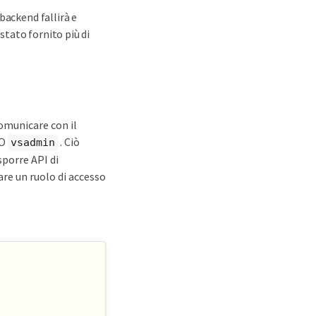
 backend fallirà e
 stato fornito più di
omunicare con il
O
. Ciò
vsadmin
sporre API di
zare un ruolo di accesso