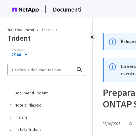
Documenti
Tutti i documenti
Trident
Trident
È dispo
Versione
25.06
La vers
eventua
Preparar
Documenti Trident
ONTAP 
Note di rilascio
Iniziare
03/04/2026
Coll
Installa Trident