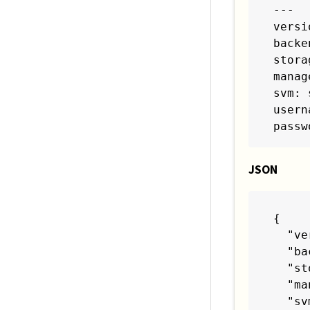
---

versi
backe
stora
manag
svm: 
usern
passw
JSON
{

  "ve
  "ba
  "st
  "ma
  "sv