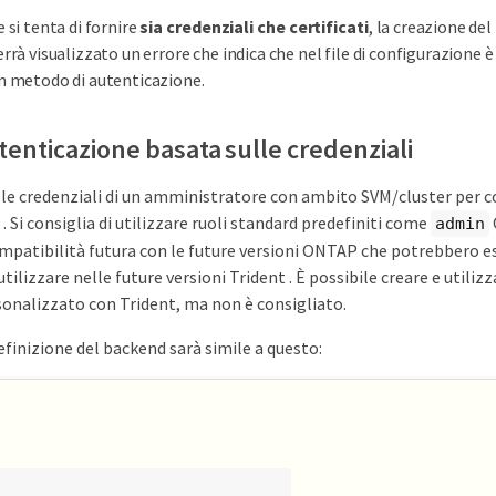
e si tenta di fornire
sia credenziali che certificati
, la creazione del
errà visualizzato un errore che indica che nel file di configurazione è
n metodo di autenticazione.
utenticazione basata sulle credenziali
e le credenziali di un amministratore con ambito SVM/cluster per c
Si consiglia di utilizzare ruoli standard predefiniti come
admin
ompatibilità futura con le future versioni ONTAP che potrebbero e
tilizzare nelle future versioni Trident . È possibile creare e utiliz
sonalizzato con Trident, ma non è consigliato.
finizione del backend sarà simile a questo: