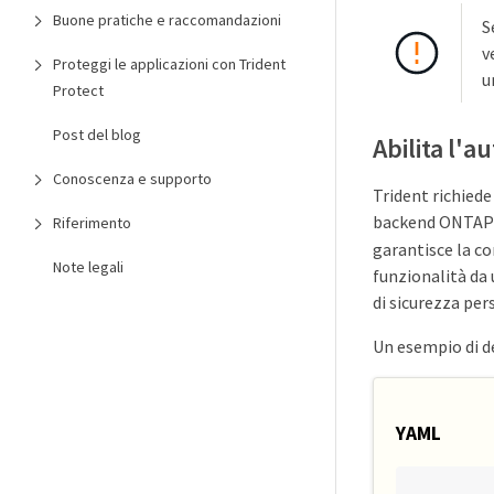
Buone pratiche e raccomandazioni
S
v
Proteggi le applicazioni con Trident
u
Protect
Post del blog
Abilita l'a
Conoscenza e supporto
Trident richied
backend ONTAP . 
Riferimento
garantisce la c
Note legali
funzionalità da u
di sicurezza per
Un esempio di de
YAML