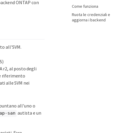
un backend ONTAP con
Come funziona
Ruota le credenziali e
aggiorna i backend
to all'SVM.
S)
 r2, al posto degli
e riferimento
ti alle SVM nei
e puntano all'uno o
autista e un
ap-san
priati. Fare