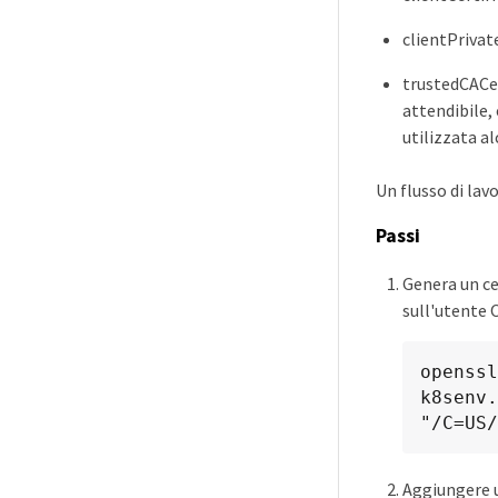
clientPrivat
trustedCACert
attendibile,
utilizzata a
Un flusso di lav
Passi
Genera un ce
sull'utente 
openssl
k8senv.
"/C=US/
Aggiungere u