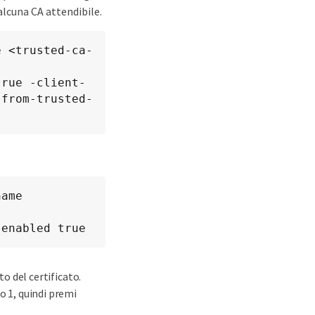
alcuna CA attendibile.
e <trusted-ca-
true -client-
-from-trusted-
ame 
-enabled true
 del certificato.
o 1, quindi premi