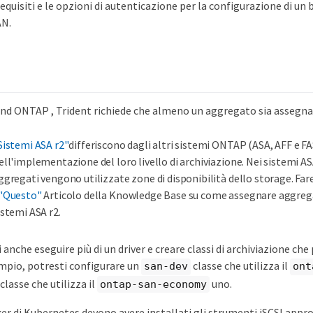
equisiti e le opzioni di autenticazione per la configurazione di 
AN.
kend ONTAP , Trident richiede che almeno un aggregato sia assegna
Sistemi ASA r2"
differiscono dagli altri sistemi ONTAP (ASA, AFF e FA
ell'implementazione del loro livello di archiviazione. Nei sistemi ASA
ggregati vengono utilizzate zone di disponibilità dello storage. Far
"Questo"
Articolo della Knowledge Base su come assegnare aggrega
istemi ASA r2.
 anche eseguire più di un driver e creare classi di archiviazione ch
empio, potresti configurare un
classe che utilizza il
san-dev
ont
classe che utilizza il
uno.
ontap-san-economy
ker di Kubernetes devono avere installati gli strumenti iSCSI appro