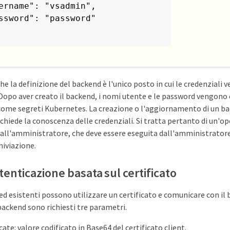
ername": "vsadmin",

ssword": "password"

he la definizione del backend è l'unico posto in cui le credenziali 
Dopo aver creato il backend, i nomi utente e le password vengono 
ome segreti Kubernetes. La creazione o l'aggiornamento di un ba
chiede la conoscenza delle credenziali. Si tratta pertanto di un'o
all'amministratore, che deve essere eseguita dall'amministratore
iviazione.
utenticazione basata sul certificato
ed esistenti possono utilizzare un certificato e comunicare con i
backend sono richiesti tre parametri.
cate: valore codificato in Base64 del certificato client.