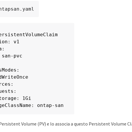
ntapsan.yaml
ersistentVolumeClaim

ion: v1

:

 san-pvc

sModes:

dWriteOnce

ces:

uests:

torage: 1Gi

geClassName: ontap-san
 Persistent Volume (PV) e lo associa a questo Persistent Volume Cl