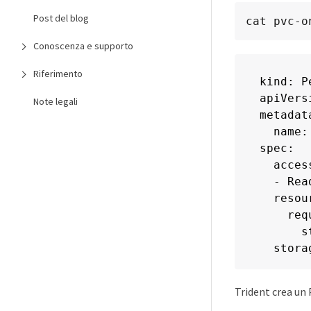
Post del blog
cat pvc-o
Conoscenza e supporto
Riferimento
kind: P
apiVers
Note legali
metadata
  name:
spec:

  acces
  - Rea
  resour
    req
      s
  stora
Trident crea un