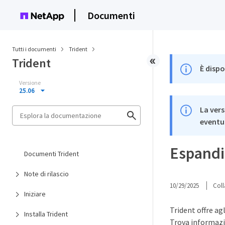
Documenti
Tutti i documenti
Trident
Trident
È dispo
Versione
25.06
La vers
eventua
Espandi 
Documenti Trident
Note di rilascio
10/29/2025
Coll
Iniziare
Trident offre ag
Installa Trident
Trova informazi