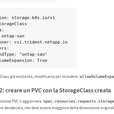
ion: storage.k8s.io/v1

torageClass

:

 ontap-san

oner: csi.trident.netapp.io

rs:

ndType: "ontap-san"

lumeExpansion: True
lass già esistente, modificarla per includere
allowVolumeExpa
2: creare un PVC con la StorageClass creata
inizione PVC e aggiornala
spec.resources.requests.storag
e desiderata, che deve essere maggiore della dimensione original