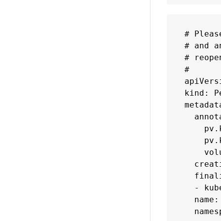
# Pleas
# and a
# reope
#

apiVers
kind: P
metadata
  annot
    pv.
    pv.
    vol
  creat
  final
  - kub
  name:
  names