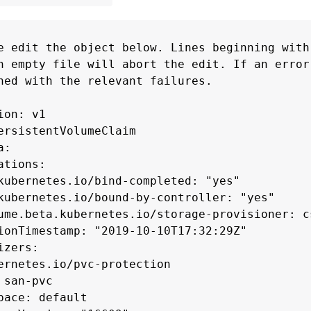
e edit the object below. Lines beginning with
n empty file will abort the edit. If an error
ned with the relevant failures.

ion: v1

ersistentVolumeClaim

:

ations:

kubernetes.io/bind-completed: "yes"

kubernetes.io/bound-by-controller: "yes"

ume.beta.kubernetes.io/storage-provisioner: c
ionTimestamp: "2019-10-10T17:32:29Z"

izers:

ernetes.io/pvc-protection

 san-pvc

pace: default
