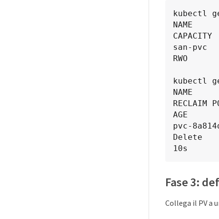
kubectl ge
NAME      STATUS   VOLU
CAPACITY 
san-pvc   
RWO      
kubectl ge
NAME     
RECLAIM P
AGE

pvc-8a814d6
Delete      
10s
Fase 3: def
Collega il PV a 