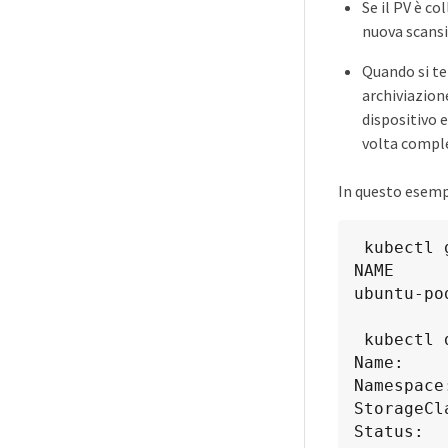
Se il PV è c
nuova scansi
Quando si te
archiviazion
dispositivo 
volta compl
In questo esempi
 kubectl get pod

NAME     
ubuntu-po
 kubectl describe pvc san-pvc

Name:    
Namespace
StorageCl
Status:  