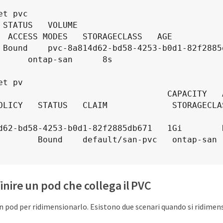
t pvc

ME                                     
  ACCESS MODES   STORAGECLASS   AGE

Bound    pvc-8a814d62-bd58-4253-b0d1-82f2885db671 
      ontap-san      8s

t pv

                                  CAPACITY   AC
OLICY   STATUS   CLAIM             STORAGECLASS
2-bd58-4253-b0d1-82f2885db671   1Gi        RWO        
     Bound    default/san-pvc   ontap-san               
inire un pod che collega il PVC
un pod per ridimensionarlo. Esistono due scenari quando si ridimens