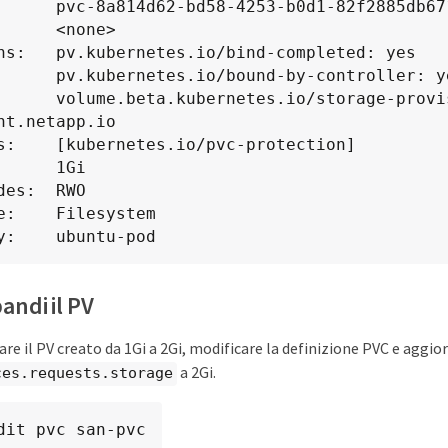
      pvc-8a814d62-bd58-4253-b0d1-82f2885db671
      <none>

ns:   pv.kubernetes.io/bind-completed: yes

nd-by-controller: yes

io/storage-provisioner: 
nt.netapp.io

s:    [kubernetes.io/pvc-protection]

      1Gi

des:  RWO

e:    Filesystem

y:    ubuntu-pod
andi il PV
re il PV creato da 1Gi a 2Gi, modificare la definizione PVC e aggio
a 2Gi.
ces.requests.storage
dit pvc san-pvc