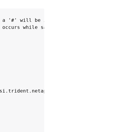
 a '#' will be ignored,

 occurs while saving this file will be

si.trident.netapp.io
