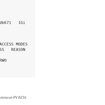
  1Gi        
CESS MODES   
   REASON   
    
iona un PV iSCSI: