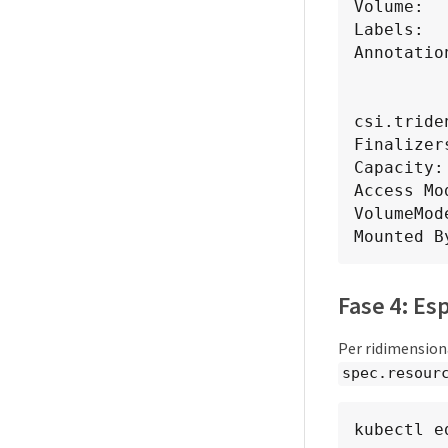
Volume:  
Labels:  
Annotatio
               pv.kubernetes.io/bou
               volume.beta.kubernetes.
csi.tride
Finalizer
Capacity:
Access Mo
VolumeMod
Mounted B
Fase 4: Esp
Per ridimensiona
spec.resour
kubectl e