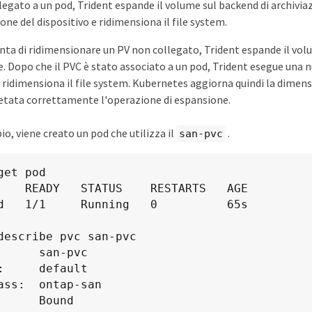
ollegato a un pod, Trident espande il volume sul backend di archivi
one del dispositivo e ridimensiona il file system.
nta di ridimensionare un PV non collegato, Trident espande il vol
e. Dopo che il PVC è stato associato a un pod, Trident esegue una 
e ridimensiona il file system. Kubernetes aggiorna quindi la dimen
etata correttamente l'operazione di espansione.
o, viene creato un pod che utilizza il
.
san-pvc
    READY   STATUS    RESTARTS   AGE

d   1/1     Running   0          65s

      san-pvc

:     default

ass:  ontap-san

      Bound
