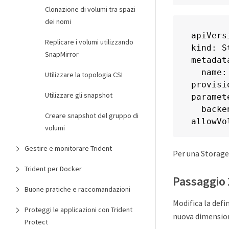
Clonazione di volumi tra spazi
dei nomi
apiVers
Replicare i volumi utilizzando
kind: S
SnapMirror
metadata
  name:
Utilizzare la topologia CSI
provisi
Utilizzare gli snapshot
paramete
  backe
Creare snapshot del gruppo di
allowVo
volumi
Gestire e monitorare Trident
Per una StorageC
Trident per Docker
Passaggio 
Buone pratiche e raccomandazioni
Modifica la def
Proteggi le applicazioni con Trident
nuova dimension
Protect