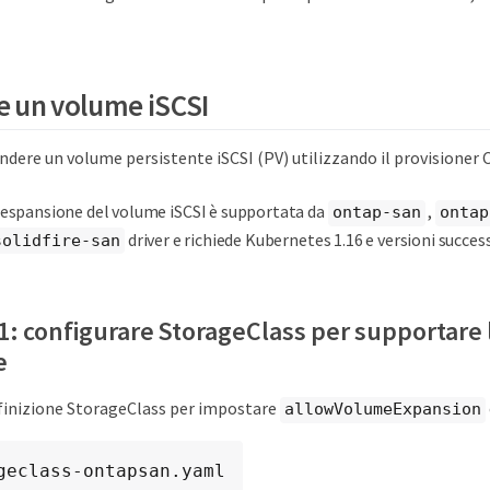
 un volume iSCSI
ndere un volume persistente iSCSI (PV) utilizzando il provisioner C
'espansione del volume iSCSI è supportata da
,
ontap-san
ontap
driver e richiede Kubernetes 1.16 e versioni success
solidfire-san
1: configurare StorageClass per supportare
e
efinizione StorageClass per impostare
allowVolumeExpansion
geclass-ontapsan.yaml