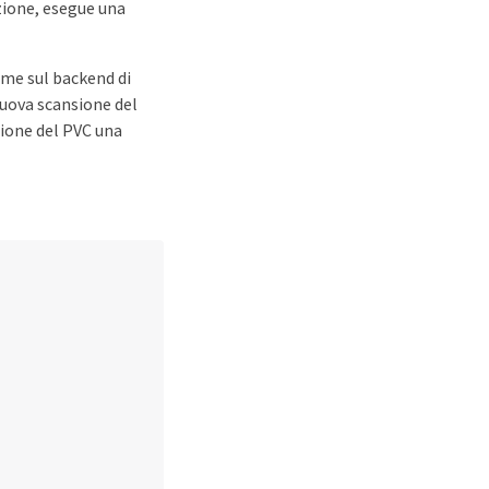
azione, esegue una
ume sul backend di
nuova scansione del
sione del PVC una