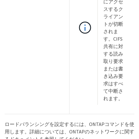
にアクセ
スするク
ライアン
トが切断
されま
す。CIFS
共有に対
する読み
取り要求
または書
き込み要
求はすべ
て中断さ
れます。
ロードバランシングを設定するには、ONTAPコマンドを使
用します。詳細については、ONTAPのネットワークに関す