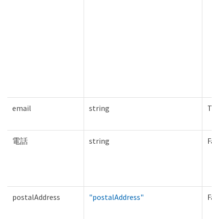
email
string
Tru
電話
string
Fal
postalAddress
"postalAddress"
Fal