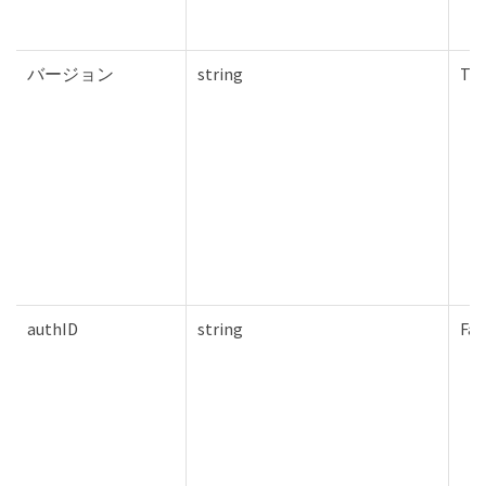
バージョン
string
Tru
authID
string
Fal