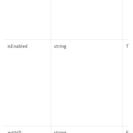
isEnabled
string
Tru
authID
string
Fal