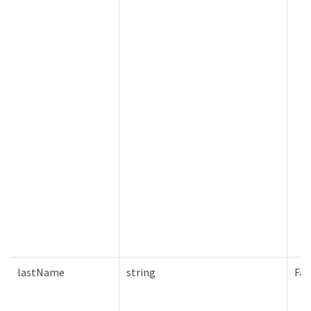
lastName
string
Fal