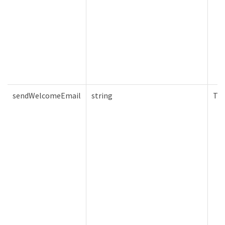
sendWelcomeEmail
string
Tru