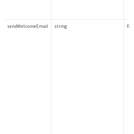
sendWelcomeEmail
string
Fal