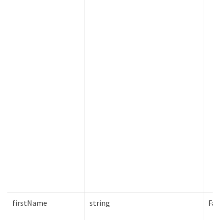
firstName
string
Fal