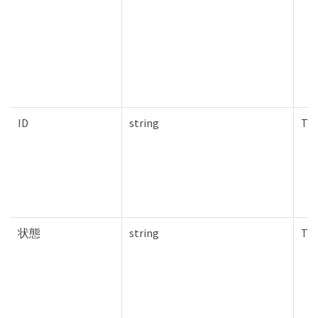
ID
string
Tru
状態
string
Tru