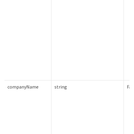
companyName
string
Fal