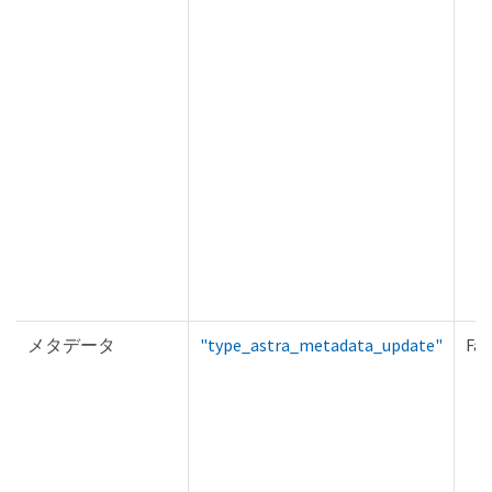
メタデータ
"type_astra_metadata_update"
Fal