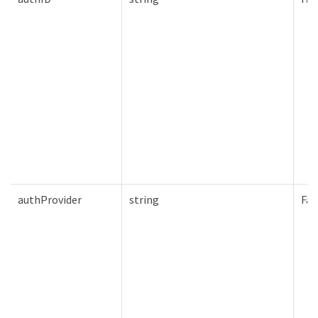
authProvider
string
Fal