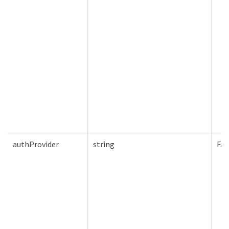
authProvider
string
Fal