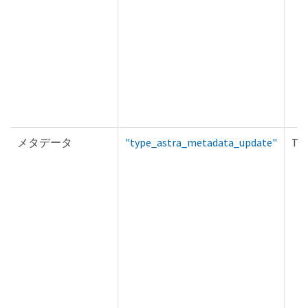
メタデータ
"type_astra_metadata_update"
Tru