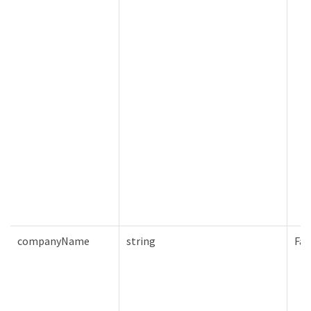
companyName
string
Fal