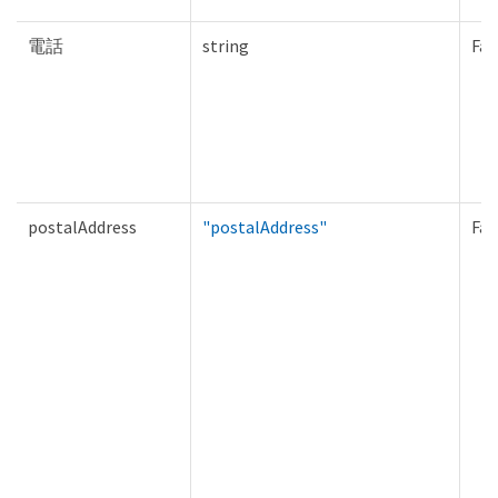
電話
string
Fal
postalAddress
"postalAddress"
Fal