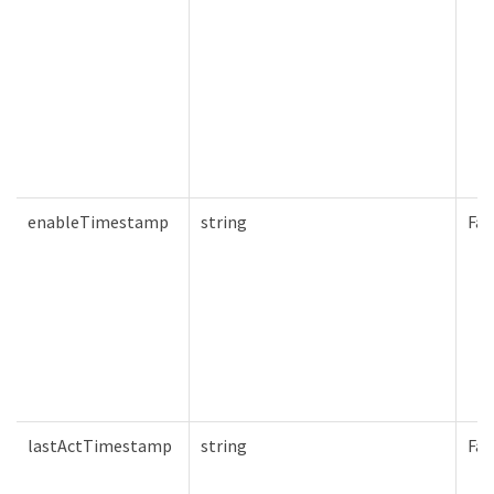
enableTimestamp
string
Fal
lastActTimestamp
string
Fal