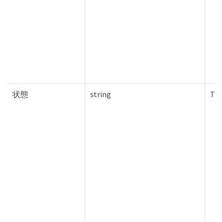
状態
string
Tru