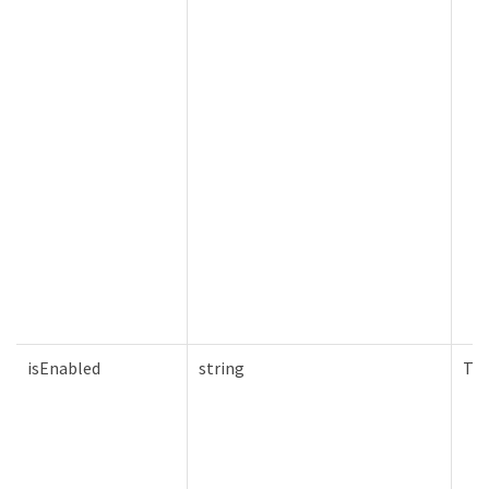
isEnabled
string
Tru