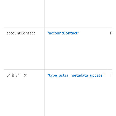
accountContact
"accountContact"
Fal
メタデータ
"type_astra_metadata_update"
Tru