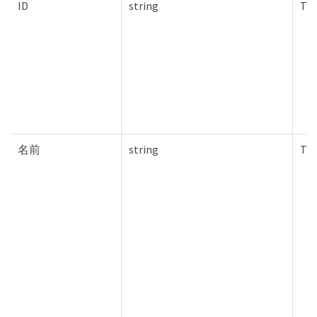
ID
string
Tru
名前
string
Tru