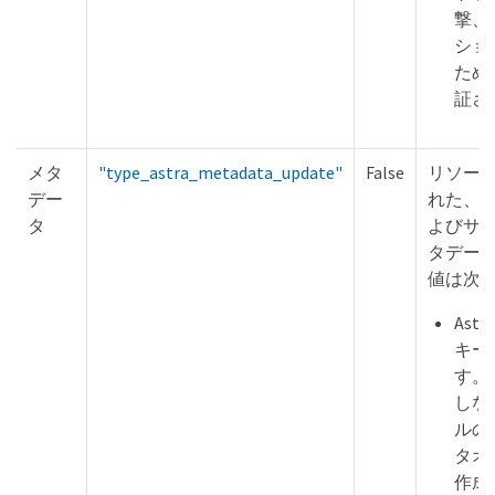
撃、
ショ
ため
証さ
メタ
"type_astra_metadata_update"
False
リソー
デー
れた、
タ
よびサ
タデー
値は次
Ast
キー
す。
しな
ルの
タオ
作成