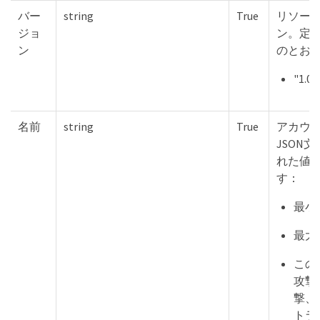
バー
string
True
リソー
ジョ
ン。定
ン
のとお
"1.0"
名前
string
True
アカウ
JSON
れた値
す：
最小
最大
この
攻撃、
撃、
トラ