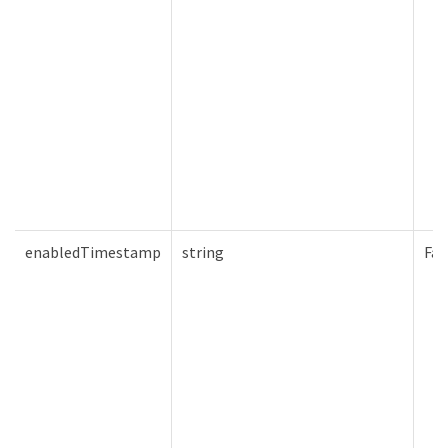
enabledTimestamp
string
Fal