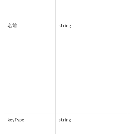
名前
string
T
keyType
string
F