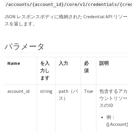
/accounts/{account_id}/core/v1/credentials/{cre
JSON レスポンスボディに格納された Credential API リソー
スを返します。
パラメータ
Name
を入
入力
必
説明
力し
須
ます
account_id
string
path（パ
True
包含するアカ
ス）
ウントリソー
スのID
例：
{{.Account}}