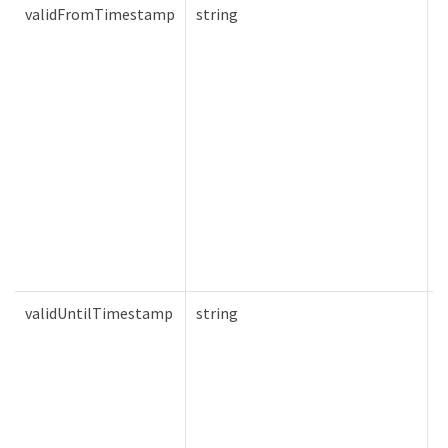
validFromTimestamp
string
F
validUntilTimestamp
string
F