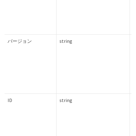
バージョン
string
T
ID
string
T