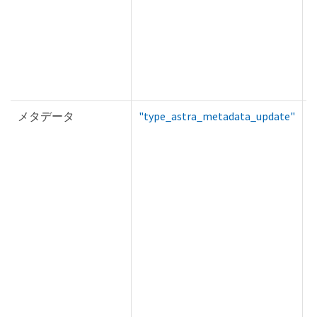
メタデータ
"type_astra_metadata_update"
T