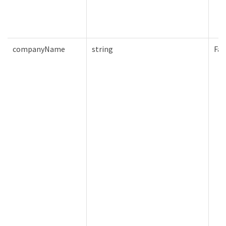
companyName
string
Fal