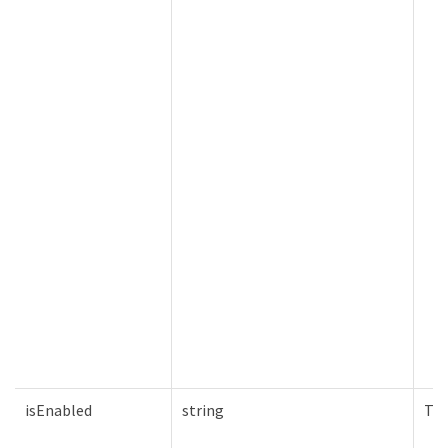
isEnabled
string
Tru