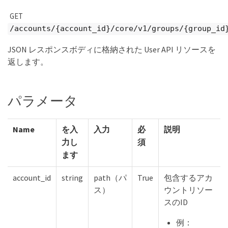
GET
/accounts/{account_id}/core/v1/groups/{group_id
JSON レスポンスボディに格納された User API リソースを
返します。
パラメータ
Name
を入
入力
必
説明
力し
須
ます
account_id
string
path（パ
True
包含するアカ
ス）
ウントリソー
スのID
例：