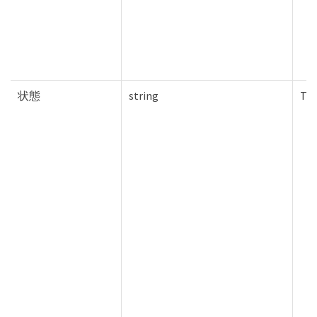
状態
string
Tru