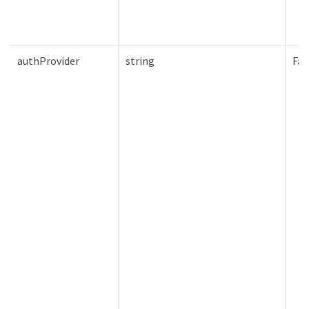
authProvider
string
Fal