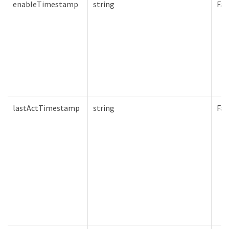
enableTimestamp
string
Fal
lastActTimestamp
string
Fal