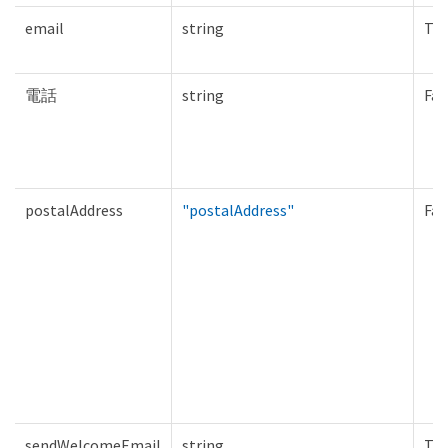
email
string
Tru
電話
string
Fal
postalAddress
"postalAddress"
Fal
sendWelcomeEmail
string
Tru