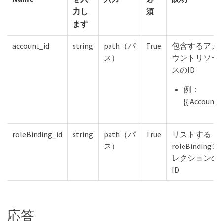
力し
須
ます
account_id
string
path（パ
True
包含するアカ
ス）
ウントリソー
スのID
例：
{{.Account}
roleBinding_id
string
path（パ
True
リストする
ス）
roleBindingコ
レクションの
ID
応答