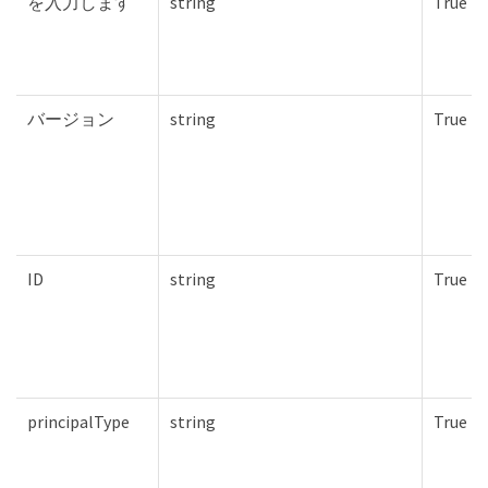
を入力します
string
True
バージョン
string
True
ID
string
True
principalType
string
True