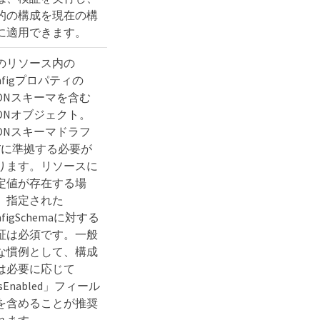
的の構成を現在の構
に適用できます。
のリソース内の
onfigプロパティの
SONスキーマを含む
SONオブジェクト。
SONスキーマドラフ
7に準拠する必要が
ります。リソースに
定値が存在する場
、指定された
nfigSchemaに対する
証は必須です。一般
な慣例として、構成
は必要に応じて
sEnabled」フィール
を含めることが推奨