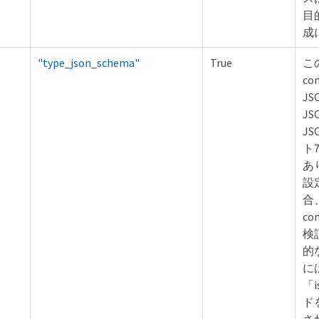
目
成
"type_json_schema"
True
こ
c
J
J
J
ト
あ
設
合
co
検
的
に
「i
ド