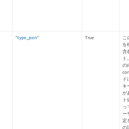
"type_json"
True
こ
を
含
ト
の
co
ド
キ
が
ト値
っ
ー
定
の