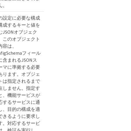
ん。
の設定に必要な構成
構成するキーと値を
むJSONオブジェク
。このオブジェクト
内容は、
nfigSchemaフィール
に含まれるJSONス
ーマに準拠する必要
あります。オブジェ
トは指定されるまで
在しません。指定す
と、機能サービスが
応するサービスに通
し、目的の構成を適
できるように要求し
す。対応するサービ
は、検証を実行し、