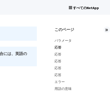
すべてのNetApp
このページ
パラメータ
応答
合には、英語の
応答
応答
応答
応答
エラー
用語の意味