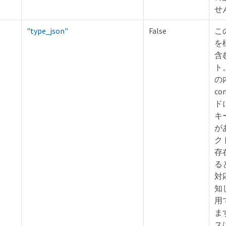
せ
"type_json"
False
こ
を
含
ト
の
co
ド
キ
が
ク
存
る
対
知
用
ま
ス