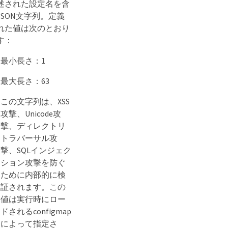
述された設定名を含
JSON文字列。定義
れた値は次のとおり
す：
最小長さ：1
最大長さ：63
この文字列は、XSS
攻撃、Unicode攻
撃、ディレクトリ
トラバーサル攻
撃、SQLインジェク
ション攻撃を防ぐ
ために内部的に検
証されます。この
値は実行時にロー
ドされるconfigmap
によって指定さ