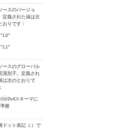
ソースのバージョ
。定義された値は次
とおりです：
"1.0"
"1.1"
ソースのグローバル
意識別子。定義され
値は次のとおりで
：
UUIDv4スキーマに
準拠
層ドット表記（.）で