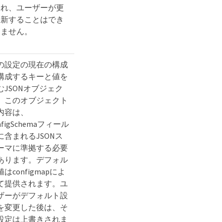
れ、ユーザーが更
新することはでき
ません。
の設定の現在の構成
構成するキーと値を
むJSONオブジェク
。このオブジェクト
内容は、
nfigSchemaフィール
に含まれるJSONス
ーマに準拠する必要
あります。デフォル
はconfigmapによ
て提供されます。ユ
ザーがデフォルト設
を変更した後は、そ
設定は上書きされま