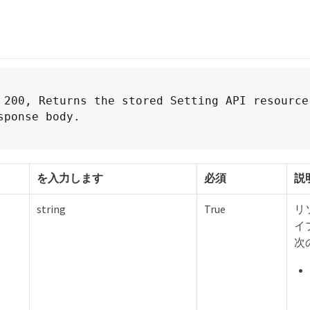
 200, Returns the stored Setting API resource 
sponse body.
を入力します
必須
説
string
True
リ
イ
次