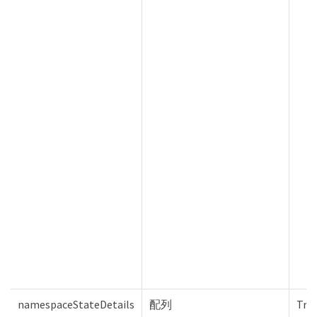
namespaceStateDetails
配列
Tru