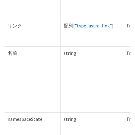
リンク
配列[
"type_astra_link"
]
Tru
名前
string
Tru
namespaceState
string
Tru