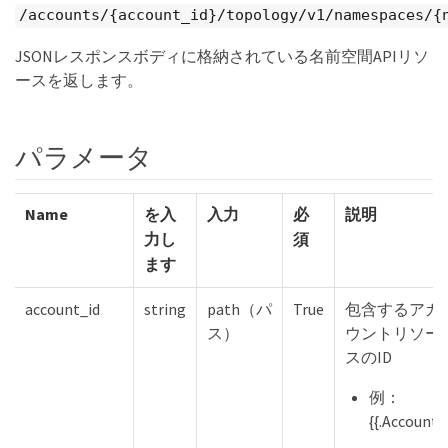
/accounts/{account_id}/topology/v1/namespaces/{
JSONレスポンスボディに格納されている名前空間APIリソ
ースを返します。
パラメータ
Name
を入
入力
必
説明
力し
須
ます
account_id
string
path（パ
True
包含するアカ
ス）
ウントリソー
スのID
例：
{{.Account}}