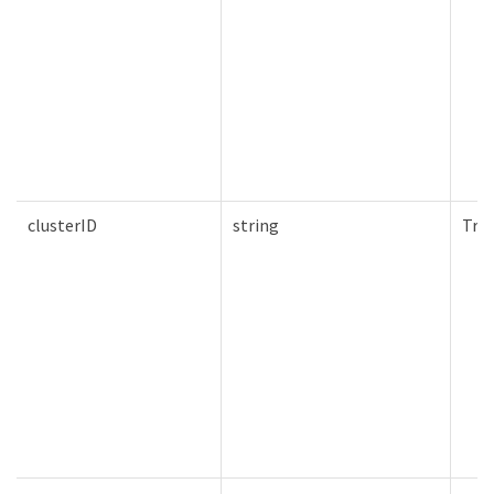
clusterID
string
Tru