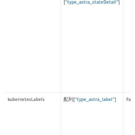
[
"type_astra_stateDetail"
]
kubernetesLabels
配列[
"type_astra_label"
]
Fals