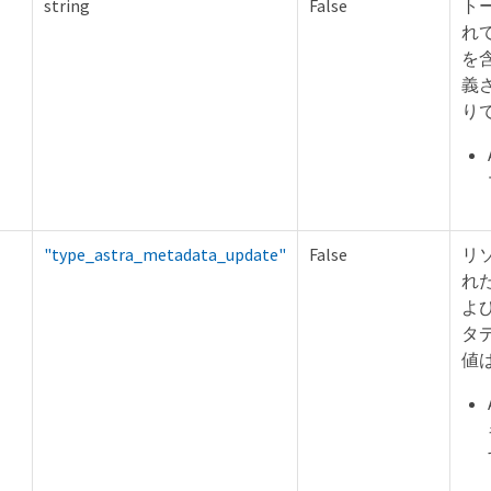
string
False
ト
れ
を
義
り
"type_astra_metadata_update"
False
リ
れ
よ
タ
値