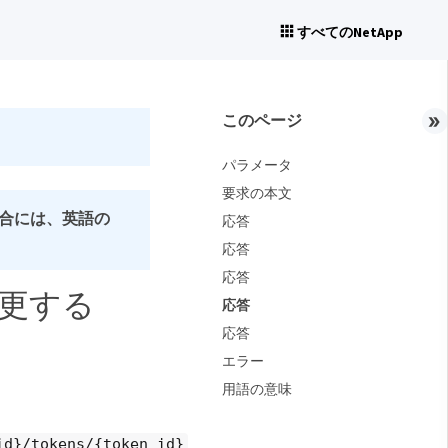
すべてのNetApp
Close
このページ
パラメータ
要求の本文
合には、英語の
応答
応答
応答
更する
応答
応答
エラー
用語の意味
id}/tokens/{token_id}