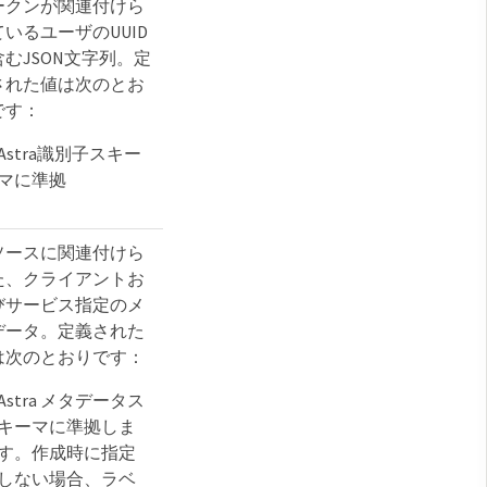
ークンが関連付けら
ているユーザのUUID
含むJSON文字列。定
された値は次のとお
です：
Astra識別子スキー
マに準拠
ソースに関連付けら
た、クライアントお
びサービス指定のメ
データ。定義された
は次のとおりです：
Astra メタデータス
キーマに準拠しま
す。作成時に指定
しない場合、ラベ