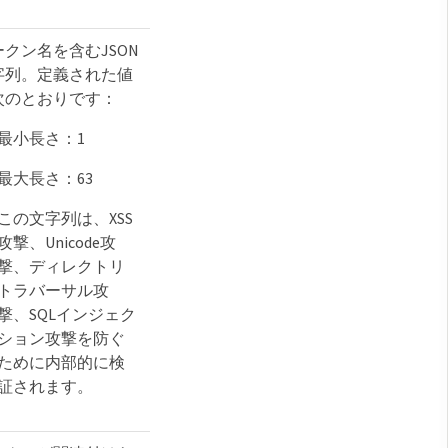
ークン名を含むJSON
字列。定義された値
次のとおりです：
最小長さ：1
最大長さ：63
この文字列は、XSS
攻撃、Unicode攻
撃、ディレクトリ
トラバーサル攻
撃、SQLインジェク
ション攻撃を防ぐ
ために内部的に検
証されます。