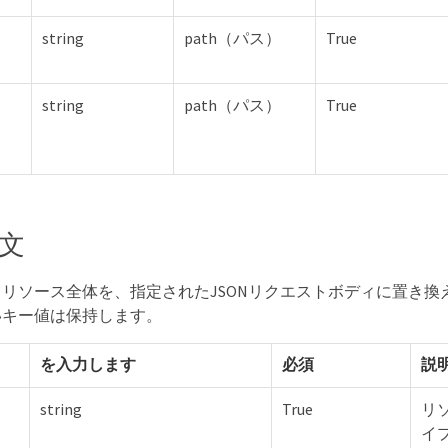
string
path（パス）
True
string
path（パス）
True
文
リソース全体を、指定されたJSONリクエストボディに置き換
いキー値は保持します。
を入力します
必須
説
string
True
リ
イ