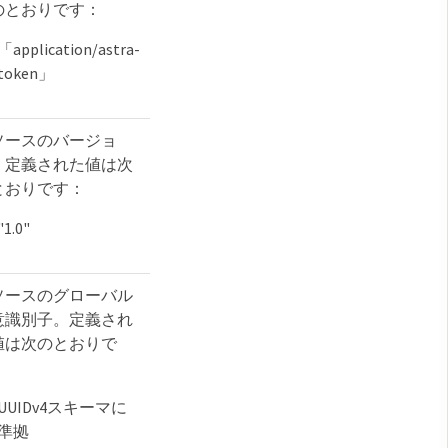
のとおりです：
「application/astra-
token」
ソースのバージョ
。定義された値は次
とおりです：
"1.0"
ソースのグローバル
意識別子。定義され
値は次のとおりで
：
UUIDv4スキーマに
準拠