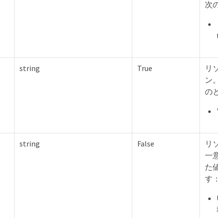
次
string
True
リ
ン
の
string
False
リ
一
た
す