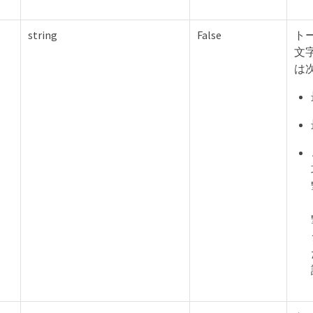
string
False
ト
文
は