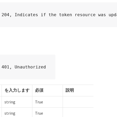
 204, Indicates if the token resource was upd
 401, Unauthorized
を入力します
必須
説明
string
True
string
True