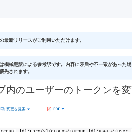
の最新リリースがご利用いただけます。
は機械翻訳による参考訳です。内容に矛盾や不一致があった場
優先されます。
プ内のユーザーのトークンを変
変更を提案
PDF
account_id}/core/v1/groups/{group_id}/users/{user_