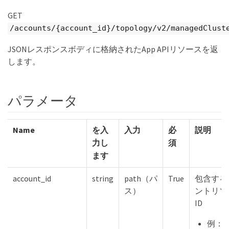
GET
/accounts/{account_id}/topology/v2/managedClust
JSONレスポンスボディに格納されたApp APIリソースを返
します。
パラメータ
Name
を入
入力
必
説明
力し
須
ます
account_id
string
path（パ
True
包含する
ス）
ントリソ
ID
例：