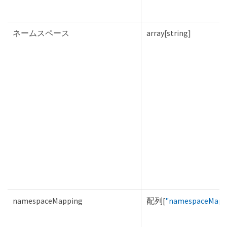
ネームスペース
array[string]
namespaceMapping
配列[
"namespaceMapp