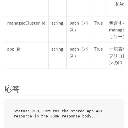
{{.Acc
managedCluster_id
string
path（パ
True
包含する
ス）
managedC
リソース
app_id
string
path（パ
True
一覧表示
ス）
プリコレ
ンのID
応答
Status: 200, Returns the stored App API 
resource in the JSON response body.