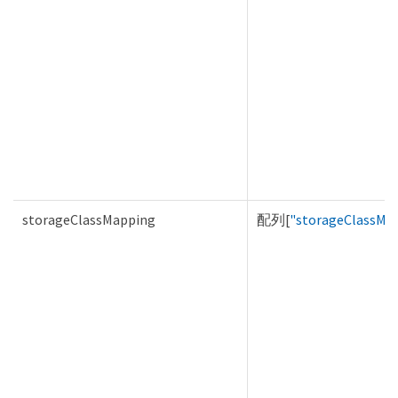
storageClassMapping
配列[
"storageClassMa