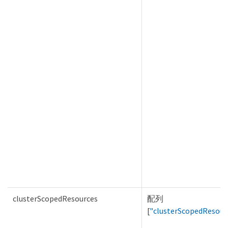
clusterScopedResources
配列
[
"clusterScopedResour