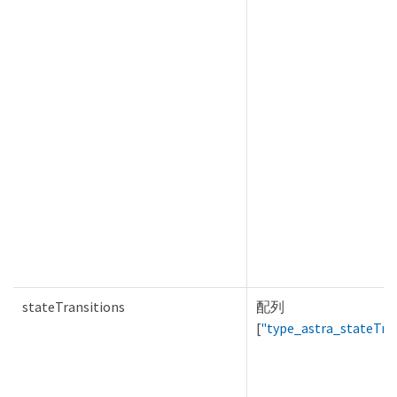
stateTransitions
配列
[
"type_astra_stateTra