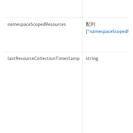
namespaceScopedResources
配列
[
"namespaceScopedRe
lastResourceCollectionTimestamp
string