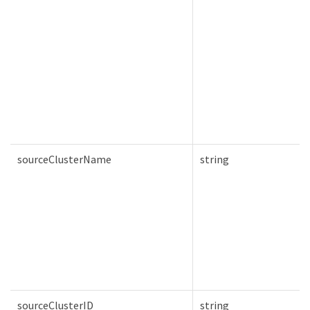
sourceClusterName
string
sourceClusterID
string