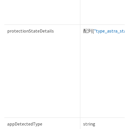
protectionStateDetails
配列[
"type_astra_stat
appDetectedType
string