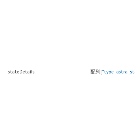
stateDetails
配列[
"type_astra_stat