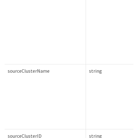
sourceClusterName
string
sourceClusterID
string