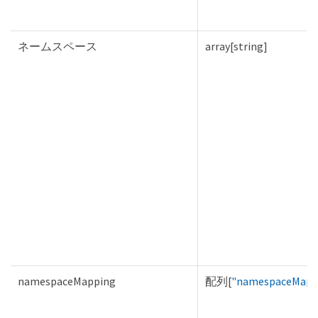
ネームスペース
array[string]
namespaceMapping
配列[
"namespaceMapp