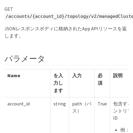
GET
/accounts/{account_id}/topology/v2/managedClust
JSONレスポンスボディに格納されたApp APIリソースを返
します。
パラメータ
Name
を入
入力
必
説明
力し
須
ます
account_id
string
path（パ
True
包含する
ス）
ントリソ
ID
例：