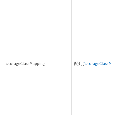
storageClassMapping
配列[
"storageClassMa