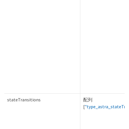
stateTransitions
配列
[
"type_astra_stateTra