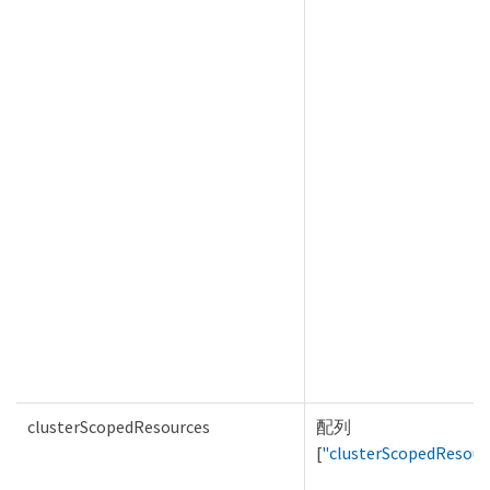
clusterScopedResources
配列
[
"clusterScopedResour