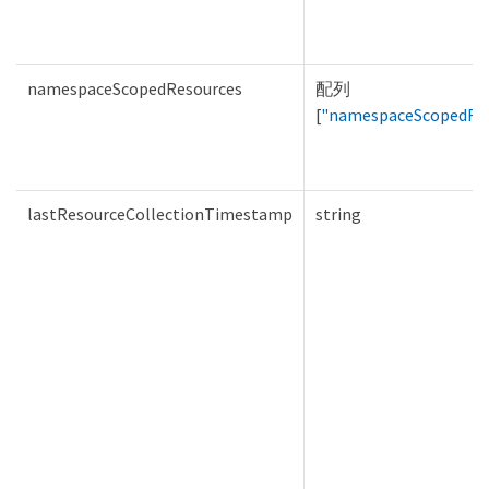
namespaceScopedResources
配列
[
"namespaceScopedRe
lastResourceCollectionTimestamp
string