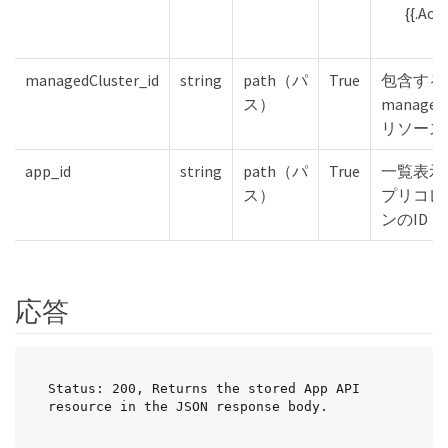
{{.Acc
managedCluster_id
string
path（パ
True
包含する
ス）
managedC
リソース
app_id
string
path（パ
True
一覧表示
ス）
プリコレ
ンのID
応答
Status: 200, Returns the stored App API 
resource in the JSON response body.