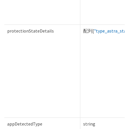
protectionStateDetails
配列[
"type_astra_stat
appDetectedType
string