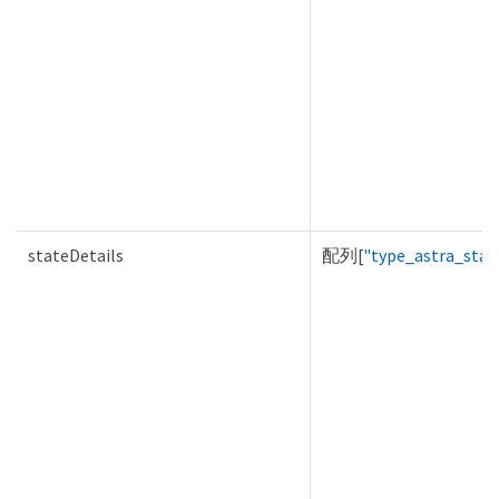
stateDetails
配列[
"type_astra_stat