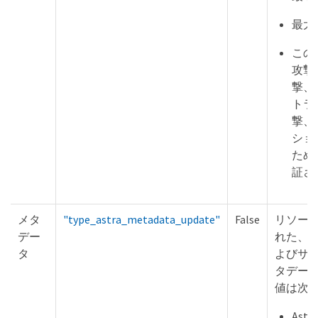
最大
この
攻撃、
撃、
トラ
撃、
ショ
ため
証さ
メタ
"type_astra_metadata_update"
False
リソー
デー
れた、
タ
よびサ
タデー
値は次
Ast