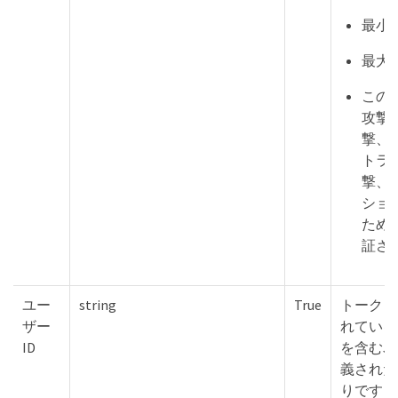
最小
最大
この文
攻撃、
撃、
トラ
撃、
ショ
ため
証さ
ユー
string
True
トークン
ザー
れている
ID
を含むJ
義された
りです：