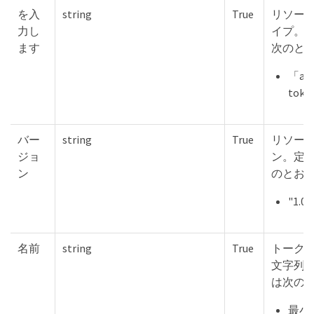
を入
string
True
リソー
力し
イプ。
ます
次のと
「app
tok
バー
string
True
リソー
ジョ
ン。定
ン
のとお
"1.0"
名前
string
True
トークン
文字列
は次の
最小