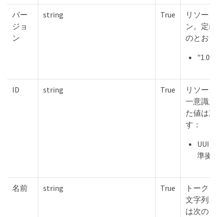
バー
string
True
リソース
ジョ
ン。定義
ン
のとおり
"1.0"
ID
string
True
リソース
一意識別
た値は次
す：
UUI
準拠
名前
string
True
トークン
文字列。
は次のと