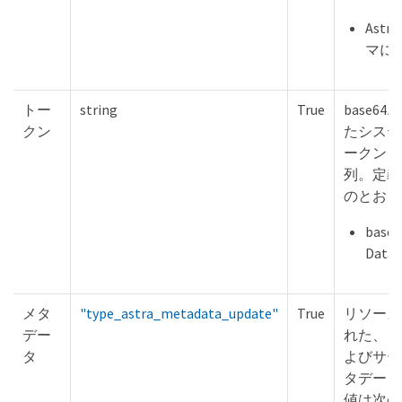
Ast
マに
トー
string
True
base6
クン
たシステ
ークンを
列。定義
のとおり
base6
Data
メタ
"type_astra_metadata_update"
True
リソース
デー
れた、ク
タ
よびサー
タデータ
値は次の