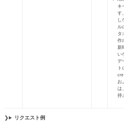
キー
す。
しな
ルの
タオ
作成
新時
いな
デー
トの
crea
および 
は、
持さ
リクエスト例