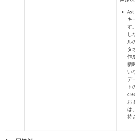
Ast
キー
す。
しな
ルの
タオ
作成
新時
いな
デー
トの
creat
および 
は、
持さ