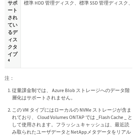
サポ
標準 HDD 管理ディスク、標準 SSD 管理ディスク、
ート
され
てい
るデ
ィス
クタ
イプ
4
注：
従量課金制では、 Azure Blob ストレージへのデータ階
層化はサポートされません。
この VM タイプにはローカルの NVMe ストレージが含ま
れており、 Cloud Volumes ONTAP では _Flash Cache _ と
して使用されます。フラッシュキャッシュは、最近読
み取られたユーザデータとNetAppメタデータをリアル