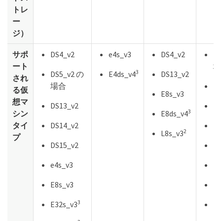
トレ
ー
ジ）
サポ
DS4_v2
e4s_v3
DS4_v2
D
ート
場
3
DS5_v2 の
E4ds_v4
DS13_v2
され
場合
D
る仮
E8s_v3
想マ
DS13_v2
D
3
シン
E8ds_v4
タイ
DS14_v2
E3
2
L8s_v3
プ
DS15_v2
E4
e4s_v3
E6
E8s_v3
E3
3
E32s_v3
E4