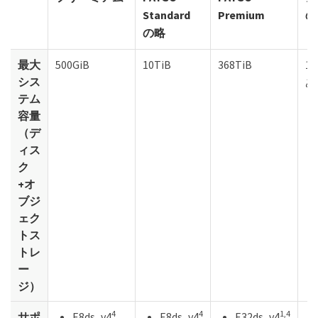
Standard
Premium
の
の略
最大
500GiB
10TiB
368TiB
1
シス
あ
テム
容量
（デ
ィス
ク
+オ
ブジ
ェク
トス
トレ
ー
ジ）
4
4
1,4
サポ
E8ds_v4
E8ds_v4
E32ds_v4