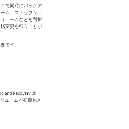
ームで同時にバックア
ューム、スナップショ
ボリュームなどを選択
一括変更を行うことが
必要です。
d Recovery は一
ボリュームが初期化さ