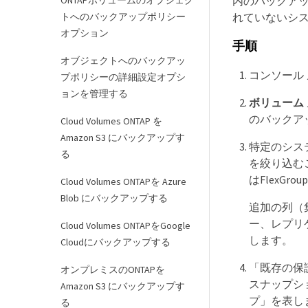
ONTAPボリュームのオブジェク
内のバックアッ
トへのバックアップポリシー
れていないシ
オプション
手順
オブジェクトへのバックアッ
コンソール
プポリシーの詳細設定オプシ
ョンを管理する
ボリューム
のバックア
Cloud Volumes ONTAP を
Amazon S3 にバックアップす
特定のシス
る
を絞り込むこ
はFlexG
Cloud Volumes ONTAPを Azure
Blob にバックアップする
追加の列（集
ー、レプリ
Cloud Volumes ONTAPをGoogle
します。
Cloudにバックアップする
「既存の保
オンプレミスのONTAPを
スナップシ
Amazon S3 にバックアップす
プ」を表し
る