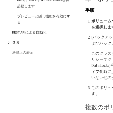
NetApp Backup and Recoveryを再
起動します
手順
プレビューと隠し機能を有効にす
ボリューム
る
を選択しま
REST APIによる自動化
[バックア
参照
よびバック
法律上の表示
このクラスタに
リシーでクラ
DataLoc
ィブ化時に_
いない他の
このボリュ
す。
複数のボ