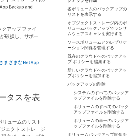
クアップを作成
ackup and
各ボリュームのバックアップの
リストを表示する
オブジェクトストレージ内のボ
リュームバックアップでランサ
ックアップ ファイ
ムウェアスキャンを実行する
ルが破損し、サポー
ソースボリュームとのレプリケ
ーション関係を管理する
既存のクラウドへのバックアッ
プ ポリシーを編集する
"さまざまなNetApp
新しいクラウドへのバックアッ
プポリシーを追加する
バックアップの削除
システムのすべてのバックア
ータスを表
ップファイルを削除する
ボリュームのすべてのバック
アップファイルを削除する
ボリュームの単一のバックア
ボリュームのリスト
ップファイルを削除する
ジェクト ストレージ
ボリュームバックアップ関係を