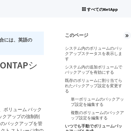
すべてのNetApp
このページ
合には、英語の
システム内のボリュームのバッ
クアップステータスを表示しま
す
てONTAPシ
システム内の追加ボリュームで
バックアップを有効にする
既存のボリュームに割り当てら
れたバックアップ設定を変更す
る
単一ボリュームのバックアッ
プ設定を編集する
の変更、ボリューム バック
複数のボリュームのバックア
ックアップの強制削
ップ設定を編集する
ステムのバックアップを管
いつでも手動でボリュームバッ
クト ストレージ内の