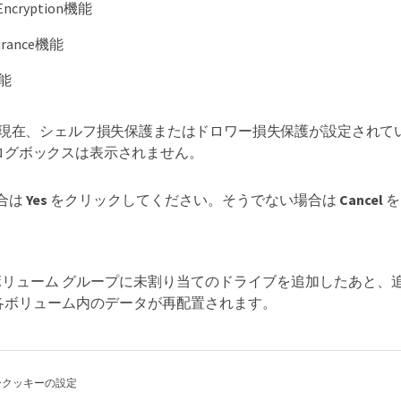
k Encryption機能
surance機能
機能
現在、シェルフ損失保護またはドロワー損失保護が設定されて
ログボックスは表示されません。
合は
Yes
をクリックしてください。そうでない場合は
Cancel
を
ボリューム グループに未割り当てのドライブを追加したあと、
各ボリューム内のデータが再配置されます。
ー
クッキーの設定