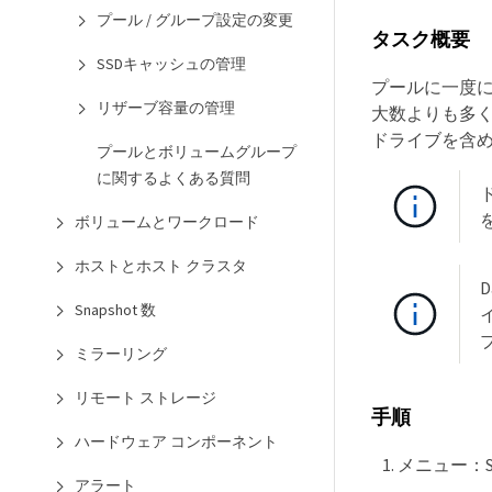
プール / グループ設定の変更
タスク概要
SSDキャッシュの管理
プールに一度に
リザーブ容量の管理
大数よりも多
ドライブを含
プールとボリュームグループ
に関するよくある質問
ボリュームとワークロード
ホストとホスト クラスタ
Snapshot 数
ミラーリング
リモート ストレージ
手順
ハードウェア コンポーネント
メニュー：Sto
アラート