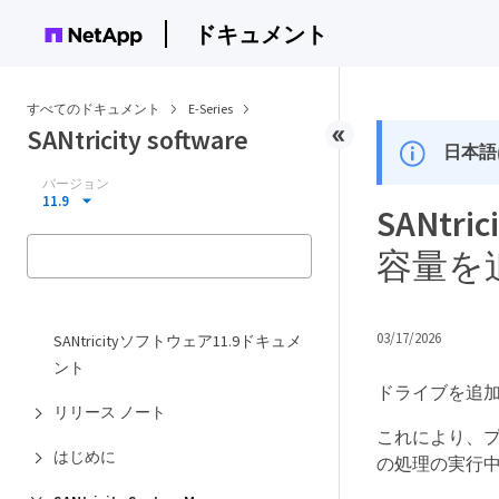
ドキュメント
すべてのドキュメント
E-Series
SANtricity software
日本語
バージョン
11.9
SANtr
容量を
03/17/2026
SANtricityソフトウェア11.9ドキュメ
ント
ドライブを追
リリース ノート
これにより、
はじめに
の処理の実行