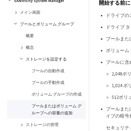
SANtricity System Manager
開始する前に
メイン画面
ドライブの
プールとボリューム グループ
ドライブ 
概要
プールまた
概念
ボリューム
ストレージを設定する
プールに含
プールの自動作成
2,048
プールの手動作成
1,024 
ボリューム グループの作成
512ボリ
プールまたはボリューム グ
プールまた
ループへの容量の追加
イブの暗号
ストレージの管理
セキュリティ