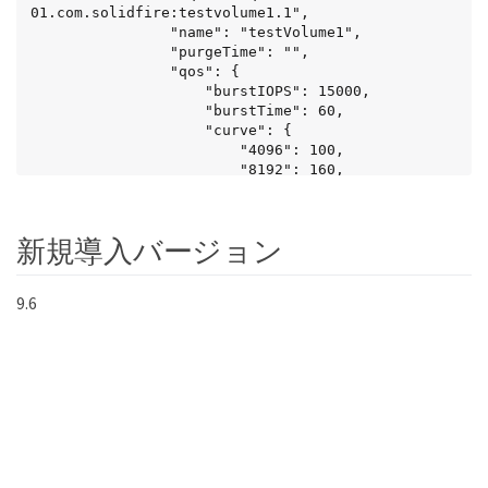
01.com.solidfire:testvolume1.1",

                "name": "testVolume1",

                "purgeTime": "",

                "qos": {

                    "burstIOPS": 15000,

                    "burstTime": 60,

                    "curve": {

                        "4096": 100,

                        "8192": 160,

                        "16384": 270,

                        "32768": 500,

                        "65536": 1000,

新規導入バージョン
                        "131072": 1950,

                        "262144": 3900,

                        "524288": 7600,

9.6
                        "1048576": 15000

                    },

                    "maxIOPS": 15000,

                    "minIOPS": 50

                },

                "scsiEUIDeviceID": 
"6a79617900000001f47acc0100000000",

                "scsiNAADeviceID": 
"6f47acc1000000006a79617900000001",

                "sliceCount": 1,
