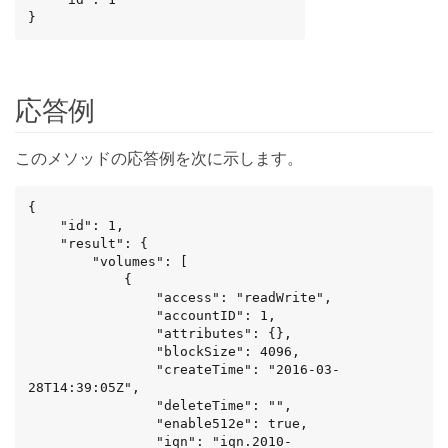
}
応答例
このメソッドの応答例を次に示します。
{

    "id": 1,

    "result": {

        "volumes": [

            {

                "access": "readWrite",

                "accountID": 1,

                "attributes": {},

                "blockSize": 4096,

                "createTime": "2016-03-
28T14:39:05Z",

                "deleteTime": "",

                "enable512e": true,

                "iqn": "iqn.2010-