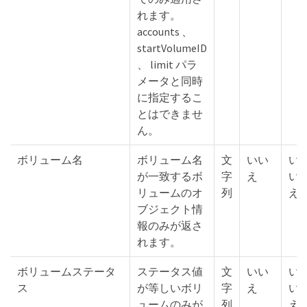
れます。
accounts 、
startVolumeID
、 limit パラ
メータと同時
に指定するこ
とはできませ
ん。
ボリューム名
ボリューム名
文
いい
い
が一致するボ
字
え
い
リュームのオ
列
え
ブジェクト情
報のみが返さ
れます。
ボリュームステータ
ステータス値
文
いい
い
ス
が等しいボリ
字
え
い
ュームのみが
列
え