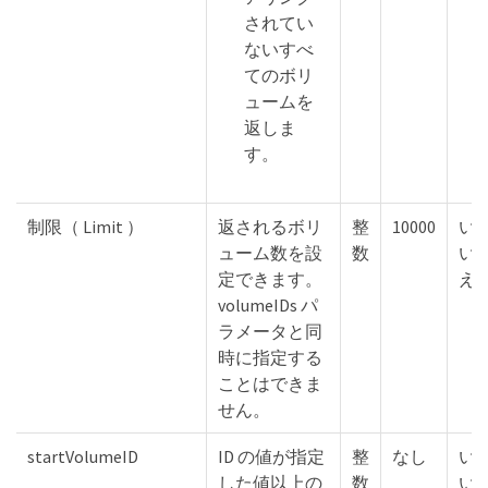
されてい
ないすべ
てのボリ
ュームを
返しま
す。
制限（ Limit ）
返されるボリ
整
10000
い
ューム数を設
数
い
定できます。
え
volumeIDs パ
ラメータと同
時に指定する
ことはできま
せん。
startVolumeID
ID の値が指定
整
なし
い
した値以上の
数
い