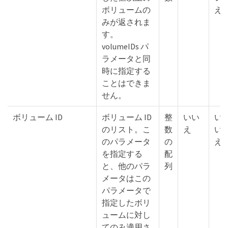
ボリュームの
え
みが返されま
す。
volumeIDs パ
ラメータと同
時に指定する
ことはできま
せん。
ボリューム ID
ボリューム ID
整
いい
い
のリスト。こ
数
え
い
のパラメータ
の
え
を指定する
配
と、他のパラ
列
メータはこの
パラメータで
指定したボリ
ュームに対し
てのみ適用さ