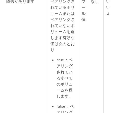
障害があります
ペアリングさ
ブ
なし
い
れているボリ
ー
い
ュームまたは
ル
え
ペアリングさ
値
れていないボ
リュームを返
します有効な
値は次のとお
り
true ：ペ
アリング
されてい
るすべて
のボリュ
ームを返
します。
false ：ペ
アリング