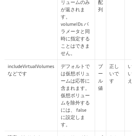
リュームのみ
配
が返されま
列
す。
volumeIDs パ
ラメータと同
時に指定する
ことはできま
せん。
includeVirtualVolumes
デフォルトで
ブ
正し
い
などです
は仮想ボリュ
ー
いで
い
ームは応答に
ル
す
え
含まれます。
値
仮想ボリュー
ムを除外する
には、 false
に設定しま
す。