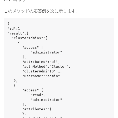
このメソッドの応答例を次に示します。
{

"id":1,

"result":{

  "clusterAdmins":[

     {

       "access":[

           "administrator"

       ],

       "attributes":null,

       "authMethod":"Cluster",

       "clusterAdminID":1,

       "username":"admin"

   },

   {

       "access":[

           "read",

           "administrator"

       ],

       "attributes":{

       },
