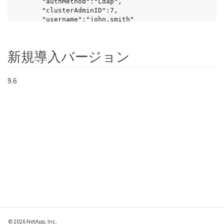
       "authMethod":"Ldap",

       "clusterAdminID":7,

       "username":"john.smith"

   },

   {

       "access":[

新規導入バージョン
           "read",

           "administrator"

       ],

9.6
       "attributes":{},

       "authMethod":"Ldap",

       "clusterAdminID":6,

       "username":"cn=admin1 
jones,ou=ptusers,c=prodtest,dc=solidfire,dc=net"

       }

     ]

   }

}
© 2026 NetApp, Inc.