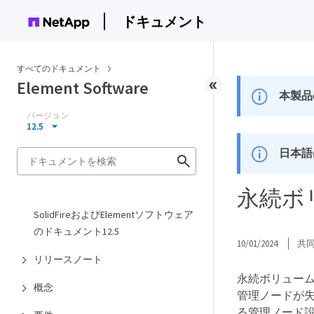
ドキュメント
すべてのドキュメント
Element Software
本製品
バージョン
12.5
日本語
永続ボ
SolidFireおよびElementソフトウェア
のドキュメント12.5
10/01/2024
共
リリースノート
永続ボリューム
概念
管理ノードが
る管理ノード