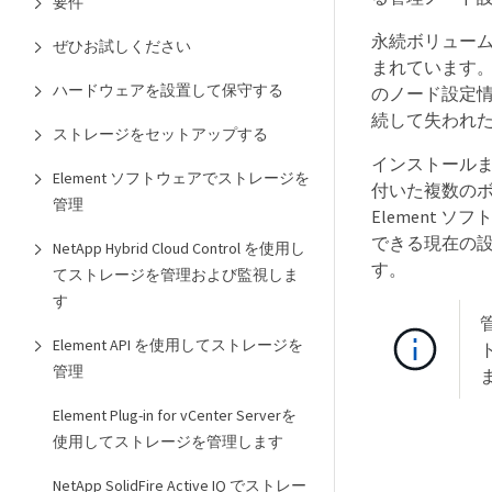
要件
永続ボリュー
ぜひお試しください
まれています。
ハードウェアを設置して保守する
のノード設定情
続して失われた
ストレージをセットアップする
インストール
Element ソフトウェアでストレージを
付いた複数のボ
管理
Element ソフト
できる現在の設
NetApp Hybrid Cloud Control を使用し
す。
てストレージを管理および監視しま
す
Element API を使用してストレージを
管理
Element Plug-in for vCenter Serverを
使用してストレージを管理します
NetApp SolidFire Active IQ でストレー