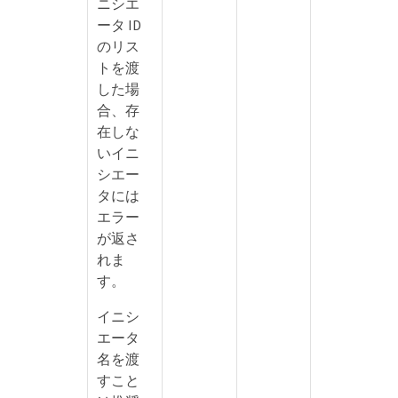
ニシエ
ータ ID
oup
のリス
トを渡
した場
合、存
在しな
いイニ
シエー
タには
エラー
が返さ
れま
す。
イニシ
エータ
名を渡
すこと