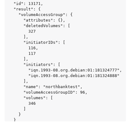
  "id": 13171,

  "result": {

    "volumeAccessGroup": {

      "attributes": {},

      "deletedVolumes": [

        327

      ],

      "initiatorIDs": [

        116,

        117

      ],

      "initiators": [

        "iqn.1993-08.org.debian:01:181324777",

        "iqn.1993-08.org.debian:01:181324888"

      ],

      "name": "northbanktest",

      "volumeAccessGroupID": 96,

      "volumes": [

        346

      ]

    }

  }

}