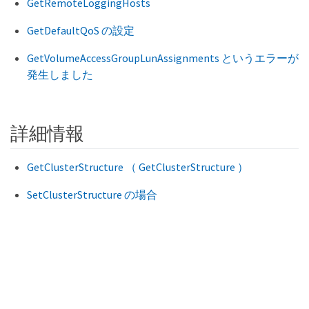
GetRemoteLoggingHosts
GetDefaultQoS の設定
GetVolumeAccessGroupLunAssignments というエラーが
発生しました
詳細情報
GetClusterStructure （ GetClusterStructure ）
SetClusterStructure の場合