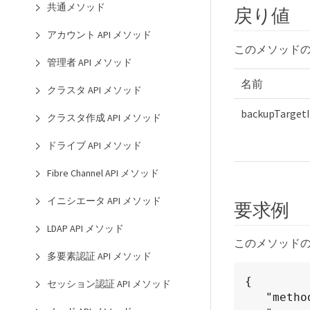
共通メソッド
戻り値
アカウント API メソッド
このメソッド
管理者 API メソッド
名前
クラスタ API メソッド
backupTarget
クラスタ作成 API メソッド
ドライブ API メソッド
Fibre Channel API メソッド
イニシエータ API メソッド
要求例
LDAP API メソッド
このメソッド
多要素認証 API メソッド
{

セッション認証 API メソッド
   "method": "CreateBackupTarget",
