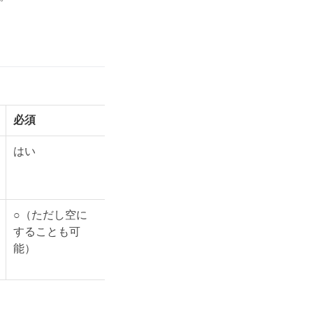
必須
はい
○（ただし空に
することも可
能）