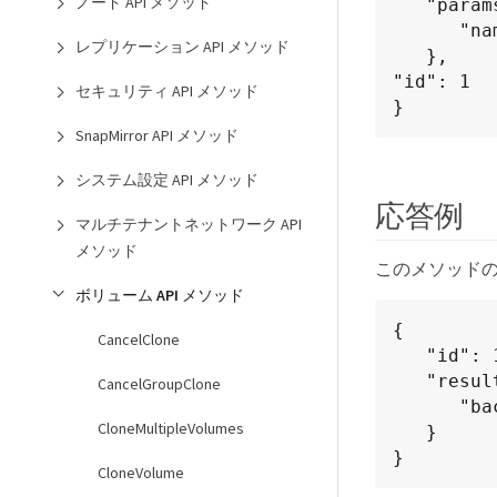
ノード API メソッド
   "params": {

      "name": "mytargetbackup"

レプリケーション API メソッド
   },

"id": 1

セキュリティ API メソッド
}
SnapMirror API メソッド
システム設定 API メソッド
応答例
マルチテナントネットワーク API
メソッド
このメソッド
ボリューム API メソッド
{

CancelClone
   "id": 1,

   "result": {

CancelGroupClone
      "backupTargetID": 1

CloneMultipleVolumes
   }

}
CloneVolume