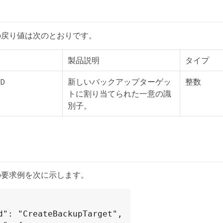
の戻り値は次のとおりです。
製品説明
タイプ
ID
新しいバックアップターゲッ
整数
トに割り当てられた一意の識
別子。
の要求例を次に示します。