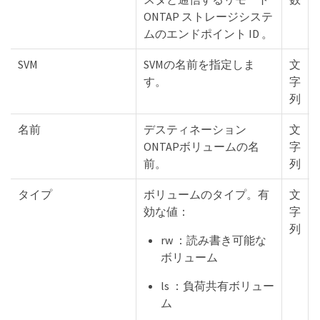
ONTAP ストレージシステ
ムのエンドポイント ID 。
SVM
SVMの名前を指定しま
文
す。
字
列
名前
デスティネーション
文
ONTAPボリュームの名
字
前。
列
タイプ
ボリュームのタイプ。有
文
効な値：
字
列
rw ：読み書き可能な
ボリューム
ls ：負荷共有ボリュー
ム