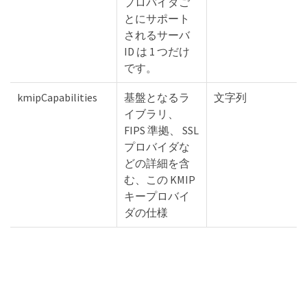
プロバイダご
とにサポート
されるサーバ
ID は 1 つだけ
です。
kmipCapabilities
基盤となるラ
文字列
イブラリ、
FIPS 準拠、 SSL
プロバイダな
どの詳細を含
む、この KMIP
キープロバイ
ダの仕様