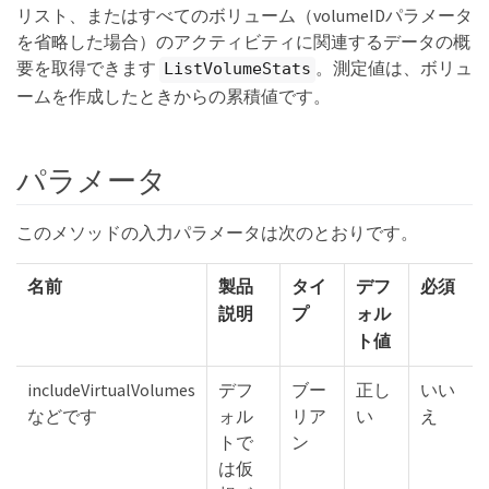
リスト、またはすべてのボリューム（volumeIDパラメータ
を省略した場合）のアクティビティに関連するデータの概
要を取得できます
。測定値は、ボリュ
ListVolumeStats
ームを作成したときからの累積値です。
パラメータ
このメソッドの入力パラメータは次のとおりです。
名前
製品
タイ
デフ
必須
説明
プ
ォル
ト値
includeVirtualVolumes
デフ
ブー
正し
いい
などです
ォル
リア
い
え
トで
ン
は仮