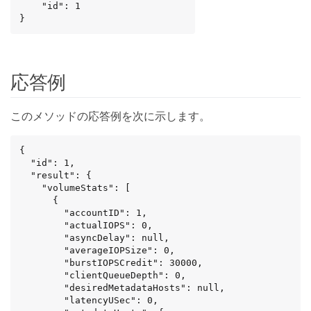
    "id": 1

}
応答例
このメソッドの応答例を次に示します。
{

  "id": 1,

  "result": {

    "volumeStats": [

      {

        "accountID": 1,

        "actualIOPS": 0,

        "asyncDelay": null,

        "averageIOPSize": 0,

        "burstIOPSCredit": 30000,

        "clientQueueDepth": 0,

        "desiredMetadataHosts": null,

        "latencyUSec": 0,
