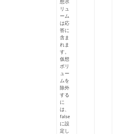
想ボ
リュ
ーム
は応
答に
含ま
れま
す。
仮想
ボリ
ュー
ムを
除外
する
に
は、
false
に設
定し