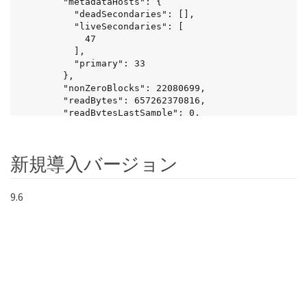
        "metadataHosts": {

          "deadSecondaries": [],

          "liveSecondaries": [

            47

          ],

          "primary": 33

        },

        "nonZeroBlocks": 22080699,

        "readBytes": 657262370816,

        "readBytesLastSample": 0,

        "readLatencyUSec": 0,

        "readOps": 160464446,

        "readOpsLastSample": 0,

新規導入バージョン
        "samplePeriodMSec": 500,

        "throttle": 0,

        "timestamp": "2016-03-
9.6
09T19:39:15.771697Z",

        "unalignedReads": 0,

        "unalignedWrites": 0,

        "volumeAccessGroups": [

          1

        ],

        "volumeID": 1,

        "volumeSize": 107374182400,

        "volumeUtilization": 0,
