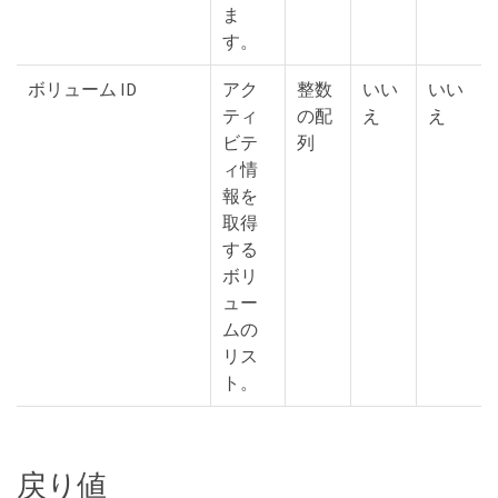
ま
す。
ボリューム ID
アク
整数
いい
いい
ティ
の配
え
え
ビテ
列
ィ情
報を
取得
する
ボリ
ュー
ムの
リス
ト。
戻り値