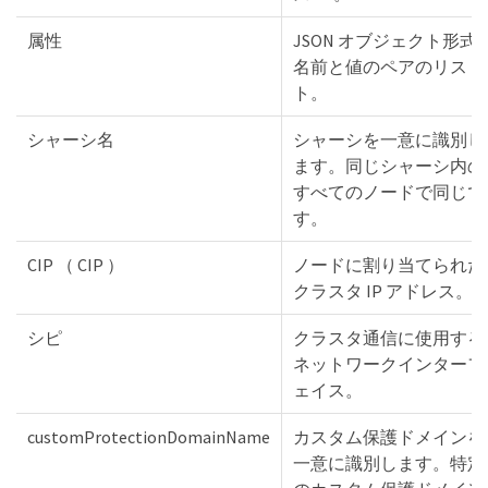
属性
JSON オブジェクト形式
名前と値のペアのリス
ト。
シャーシ名
シャーシを一意に識別し
ます。同じシャーシ内の
すべてのノードで同じで
す。
CIP （ CIP ）
ノードに割り当てられた
クラスタ IP アドレス。
シピ
クラスタ通信に使用する
ネットワークインターフ
ェイス。
customProtectionDomainName
カスタム保護ドメインを
一意に識別します。特定