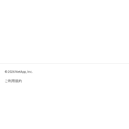
© 2026 NetApp, Inc.
ご利用規約
プライバシー ポリシ
ー
クッキー ポリシー
クッキーの設定
このページに関するフィードバックをお寄せください