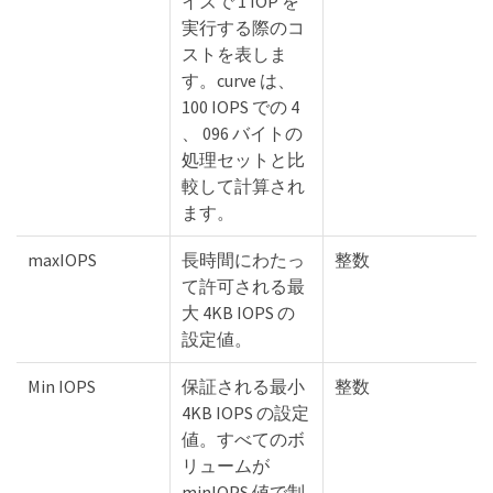
イズで 1 IOP を
実行する際のコ
ストを表しま
す。curve は、
100 IOPS での 4
、 096 バイトの
処理セットと比
較して計算され
ます。
maxIOPS
長時間にわたっ
整数
て許可される最
大 4KB IOPS の
設定値。
Min IOPS
保証される最小
整数
4KB IOPS の設定
値。すべてのボ
リュームが
minIOPS 値で制