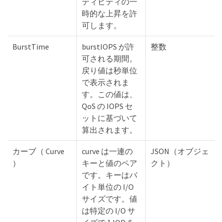
ティビティの一
時的な上昇を許
可します。
BurstTime
burstIOPS が許
整数
可される期間。
戻り値は秒単位
で表示されま
す。この値は、
QoS の IOPS セ
ットに基づいて
算出されます。
カーブ（ Curve
curve は一連の
JSON（オブジェ
）
キーと値のペア
クト）
です。キーはバ
イト単位の I/O
サイズです。値
は特定の I/O サ