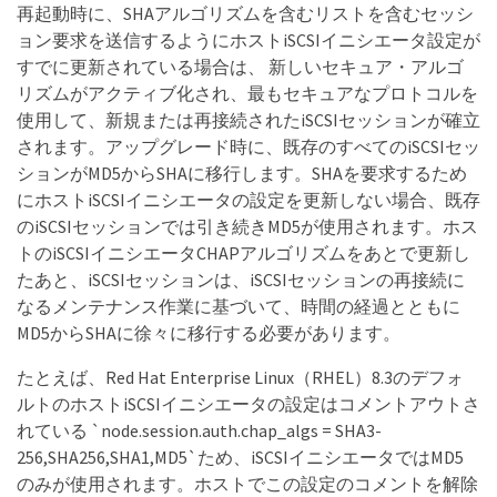
再起動時に、SHAアルゴリズムを含むリストを含むセッシ
ョン要求を送信するようにホストiSCSIイニシエータ設定が
すでに更新されている場合は、 新しいセキュア・アルゴ
リズムがアクティブ化され、最もセキュアなプロトコルを
使用して、新規または再接続されたiSCSIセッションが確立
されます。アップグレード時に、既存のすべてのiSCSIセッ
ションがMD5からSHAに移行します。SHAを要求するため
にホストiSCSIイニシエータの設定を更新しない場合、既存
のiSCSIセッションでは引き続きMD5が使用されます。ホス
トのiSCSIイニシエータCHAPアルゴリズムをあとで更新し
たあと、iSCSIセッションは、iSCSIセッションの再接続に
なるメンテナンス作業に基づいて、時間の経過とともに
MD5からSHAに徐々に移行する必要があります。
たとえば、Red Hat Enterprise Linux（RHEL）8.3のデフォ
ルトのホストiSCSIイニシエータの設定はコメントアウトさ
れている `node.session.auth.chap_algs = SHA3-
256,SHA256,SHA1,MD5`ため、iSCSIイニシエータではMD5
のみが使用されます。ホストでこの設定のコメントを解除