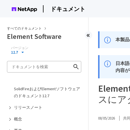
ドキュメント
すべてのドキュメント
Element Software
本製品
バージョン
12.7
日本語
内容が
Elem
SolidFireおよびElementソフトウェア
のドキュメント12.7
スにア
リリースノート
08/05/2026
共
概念