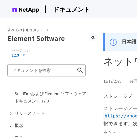
ドキュメント
すべてのドキュメント
Element Software
日本語
バージョン
12.9
ネット
11/12/2025
共
SolidFireおよび Element ソフトウェア
ストレージノ
ドキュメント 12.9
ストレージノー
リリースノート
https://<no
択できます。
概念
ます。