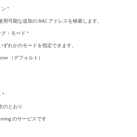
ン *
使用可能な追加の MAC アドレスを検索します。
ング・モード *
いずれかのモードを指定できます。
Passive （デフォルト）
 *
次のとおり
unning のサービスです