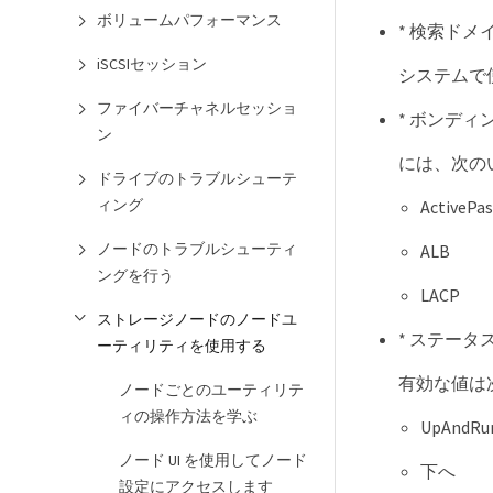
ボリュームパフォーマンス
* 検索ドメイ
iSCSIセッション
システムで
ファイバーチャネルセッショ
* ボンディ
ン
には、次の
ドライブのトラブルシューテ
ィング
Active
ノードのトラブルシューティ
ALB
ングを行う
LACP
ストレージノードのノードユ
* ステータス
ーティリティを使用する
有効な値は
ノードごとのユーティリテ
ィの操作方法を学ぶ
UpAndR
ノード UI を使用してノード
下へ
設定にアクセスします