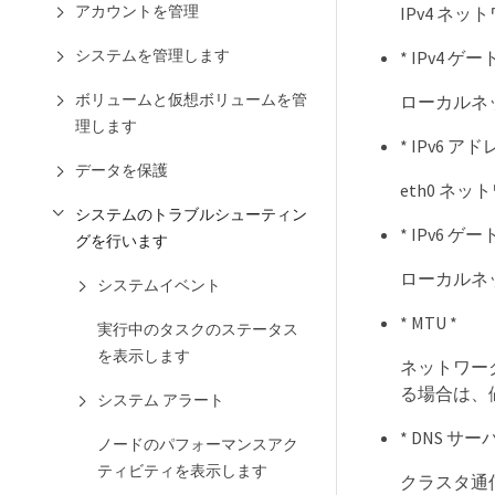
アカウントを管理
IPv4 ネ
システムを管理します
* IPv4 
ボリュームと仮想ボリュームを管
ローカルネ
理します
* IPv6 アド
データを保護
eth0 ネッ
システムのトラブルシューティン
* IPv6 
グを行います
ローカルネ
システムイベント
* MTU *
実行中のタスクのステータス
を表示します
ネットワーク
る場合は、値
システム アラート
* DNS サーバ
ノードのパフォーマンスアク
ティビティを表示します
クラスタ通