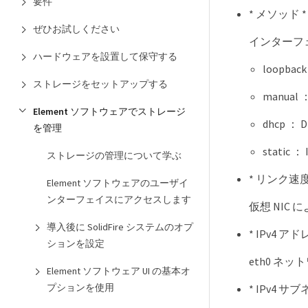
要件
* メソッド *
ぜひお試しください
インターフ
ハードウェアを設置して保守する
loopb
ストレージをセットアップする
manu
Element ソフトウェアでストレージ
dhcp 
を管理
stat
ストレージの管理について学ぶ
* リンク速度
Element ソフトウェアのユーザイ
ンターフェイスにアクセスします
仮想 NIC
導入後に SolidFire システムのオプ
* IPv4 アド
ションを設定
eth0 ネッ
Element ソフトウェア UI の基本オ
プションを使用
* IPv4 サ