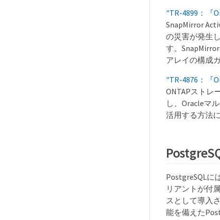
"TR-4899：『Orac
SnapMirror A
の災害が発生し
す。SnapMir
アレイの構成
"TR-4876：『Ora
ONTAPスト
し、Oracl
活用する方法
PostgreS
PostgreSQLには
リアントが付属
スとして導入さ
能を備えたPo