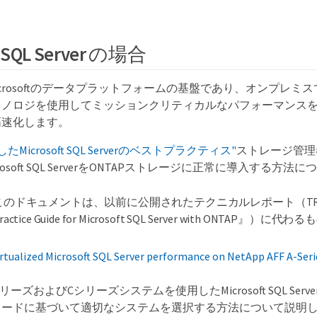
t SQL Server の場合
erはMicrosoftのデータプラットフォームの基盤であり、オンプレ
クノロジを使用してミッションクリティカルなパフォーマンス
高速化します。
たMicrosoft SQL Serverのベストプラクティス"
ストレージ管理
rosoft SQL ServerをONTAPストレージに正常に導入する方
このドキュメントは、以前に公開されたテクニカルレポート（TR-45
ractice Guide for Microsoft SQL Server with ONTAP』）に
alized Microsoft SQL Server performance on NetApp AFF A-Serie
F AシリーズおよびCシリーズシステムを使用したMicrosoft SQL Se
ロードに基づいて適切なシステムを選択する方法について説明