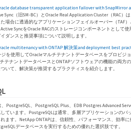
le database transparent application failover with SnapMirror 
ctive Sync（旧SM-BC）とOracle Real Application Cluste
た場合に透過的なアプリケーションフェイルオーバー（TAF
ror Active SyncをOracle RACのストレージコンポーネントと
ガイダンスと推奨事項について説明します。
cle multitenancy with ONTAP 解決策and deployment best prac
レージを使用してOracleマルチテナントデータベースをプロビ
eマルチテナントデータベースとONTAPソフトウェアの機能の両
について、解決策が推奨するプラクティスを紹介します。
QL
、PostgreSQL、PostgreSQL Plus、EDB Postgres Advanced 
しています。PostgreSQLは通常、多層アプリケーションの
れます。NetApp ONTAPは、信頼性、パフォーマンス、効率
stgreSQLデータベースを実行するための優れた選択肢です。