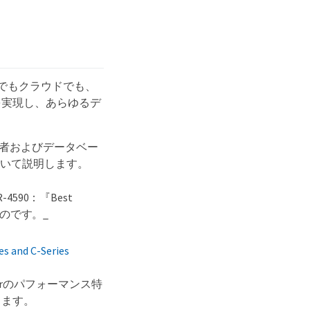
ミスでもクラウドでも、
を実現し、あらゆるデ
者およびデータベー
法について説明します。
90：『Best
代わるものです。_
s and C-Series
rverのパフォーマンス特
します。