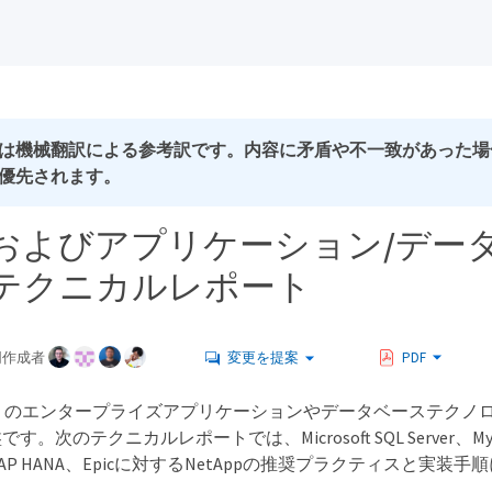
は機械翻訳による参考訳です。内容に矛盾や不一致があった場
優先されます。
APおよびアプリケーション/デー
テクニカルレポート
同作成者
変更を提案
PDF
多くのエンタープライズアプリケーションやデータベーステクノ
。次のテクニカルレポートでは、Microsoft SQL Server、MyS
QL、SAP HANA、Epicに対するNetAppの推奨プラクティスと実
。