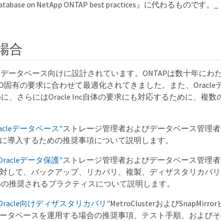
atabase on NetApp ONTAP best practices』に代わるものです。_
の場合
racleデータベース向けに設計されています。ONTAPは数十年に
/O固有の要求に合わせて最適化されてきました。また、Oracl
、さらにはOracle Inc自体の要求にも対応するために、複数
racleデータベース"
ストレージ管理者およびデータベース管理者が
を正常に導入するための推奨事項について説明します。
Oracleデータ保護"
ストレージ管理者およびデータベース管理者は
leに対して、バックアップ、リカバリ、複製、ディザスタリカバ
めの推奨されるプラクティスについて説明します。
るOracle向けディザスタリカバリ"
MetroClusterおよびSnapMi
leデータベースを運用する場合の推奨事項、テスト手順、および