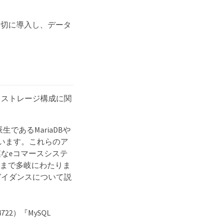
erを適切に導入し、データ
とストレージ構成に関
派生であるMariaDBや
ています。これらのア
なeコマースシステ
ムまで多岐にわたりま
ガイダンスについて説
2）『MySQL