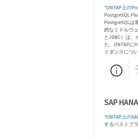
"ONTAP上の
PostgreSQL
Postgre
的なミドルウェア
とJDBC）は
た。ONTAP
イダンスにつ
『
SAP HA
"ONTAP上の
するベストプラ