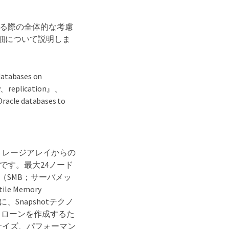
る際の全体的な考慮
細について説明しま
bases on
y、replication』、
acle databases to
トレージアレイからの
です。最大24ノード
lock（SMB；サーバメッ
e Memory
Snapshotテクノ
クローンを作成するた
サイズ、パフォーマン