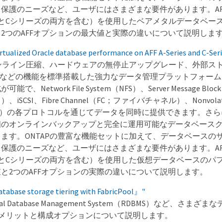
保護のニーズなど、ユーザにはさまざまな要件があります。AF
とCシリーズの両方を含む）を使用したベアメタルデータベー
2つのAFFオプションの最大値と実際の違いについて説明しま
ualized Oracle database performance on AFF A-Series and C-Se
インライン圧縮、ハードウェアの無停止アップグレード、外部ス
トなどの機能を標準搭載した強力なデータ管理プラットフォーム
で、Network File System（NFS）、Server Message B
SCSI、Fibre Channel（FC；ファイバチャネル）、Nonvolatil
NVMe）の各プロトコルを通じてデータを同時に提供できます。さらに、
個のオンラインバックアップと完全に運用可能なデータベース
ます。ONTAPの豊富な機能セットに加えて、データベースの
保護のニーズなど、ユーザにはさまざまな要件があります。AF
とCシリーズの両方を含む）を使用した仮想データベースのパ
と2つのAFFオプションの実際の違いについて説明します。
base storage tiering with FabricPool』"
ational Database Management System（RDBMS）など、
oolのメリットと構成オプションについて説明します。