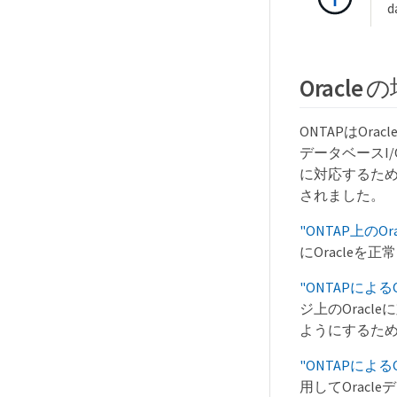
d
Oracle 
ONTAPはO
データベースI
に対応するために
されました。
"ONTAP上のO
にOracle
"ONTAPによる
ジ上のOrac
ようにするた
"ONTAPによ
用してOrac