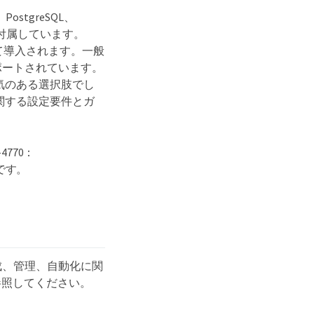
、PostgreSQL、
アントが付属しています。
して導入されます。一般
でサポートされています。
気のある選択肢でし
に関する設定要件とガ
770：
ものです。
成、管理、自動化に関
参照してください。