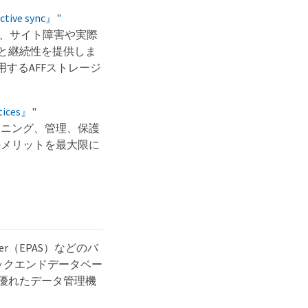
active sync』"
r（RAC）は、サイト障害や実際
）と継続性を提供しま
して使用するAFFストレージ
tices』"
ジョニング、管理、保護
方のメリットを最大限に
Server（EPAS）などのバ
バックエンドデータベー
に優れたデータ管理機