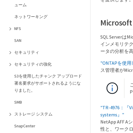
ューム
ネットワーキング
Microsof
NFS
SQL Serv
SAN
インメモリテ
ータの分析を
セキュリティ
"ONTAPを使用し
セキュリティの強化
ス管理者がMic
S3を使用したチャンク アップロード
署名要求がサポートされるようにな
りました。
P
SMB
"TR-4976：『Virtu
ストレージ システム
systems』"
NetApp AF
SnapCenter
性と、ワーク