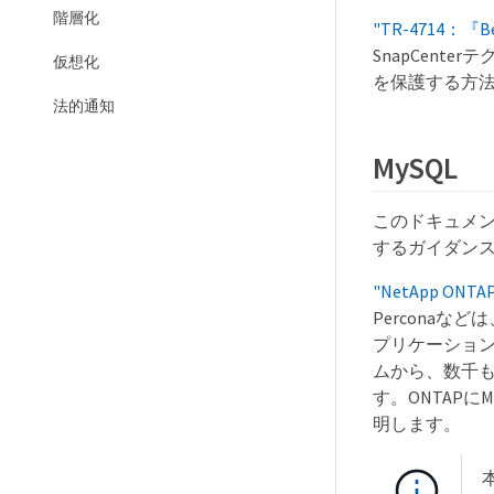
階層化
"TR-4714：『Best
SnapCente
仮想化
を保護する方
法的通知
MySQL
このドキュメン
するガイダン
"NetApp 
Percona
プリケーショ
ムから、数千も
す。ONTAP
明します。