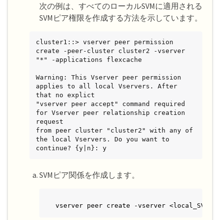
次の例は、すべてのローカルSVMに適用される
SVMピア権限を作成する方法を示しています。
cluster1::> vserver peer permission 
create -peer-cluster cluster2 -vserver 
"*" -applications flexcache

Warning: This Vserver peer permission 
applies to all local Vservers. After 
that no explict

"vserver peer accept" command required 
for Vserver peer relationship creation 
request

from peer cluster "cluster2" with any of 
the local Vservers. Do you want to 
continue? {y|n}: y
SVMピア関係を作成します。
vserver peer create -vserver <local_SVM> 