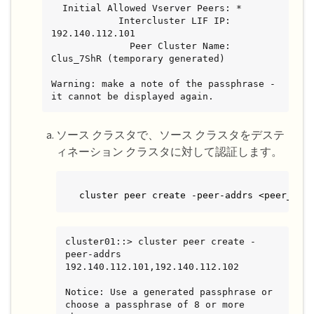
  Initial Allowed Vserver Peers: *

            Intercluster LIF IP: 
192.140.112.101

              Peer Cluster Name: 
Clus_7ShR (temporary generated)

Warning: make a note of the passphrase - 
it cannot be displayed again.
ソース クラスタで、ソース クラスタをデステ
ィネーション クラスタに対して認証します。
cluster peer create -peer-addrs <peer_LIF
cluster01::> cluster peer create -
peer-addrs 
192.140.112.101,192.140.112.102

Notice: Use a generated passphrase or 
choose a passphrase of 8 or more 