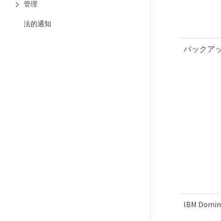
管理
法的通知
バックア
IBM Do