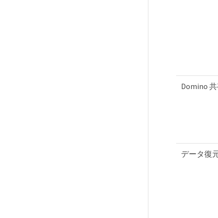
Domin
データ復