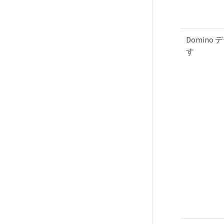
Domin
す