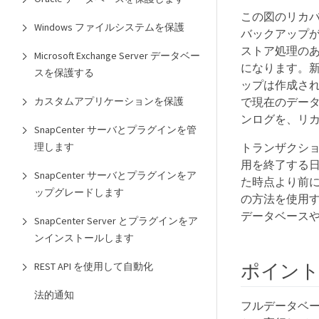
この図のリカバ
Windows ファイルシステムを保護
バックアップ
ストア処理のあ
Microsoft Exchange Server データベー
になります。
スを保護する
ップは作成さ
で現在のデータ
カスタムアプリケーションを保護
ンログを、リカ
SnapCenter サーバとプラグインを管
トランザクシ
理します
用を終了する
SnapCenter サーバとプラグインをア
た時点より前に
ップグレードします
の方法を使用
データベース
SnapCenter Server とプラグインをア
ンインストールします
ポイン
REST API を使用して自動化
法的通知
フルデータベー