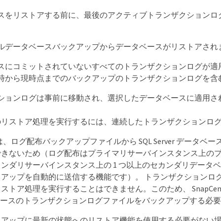
スをリストアする前に、最後のアクティブトランザクションロ
ルデータベースバックアップからデータベースがリストアされ
スにコミットされていないすべてのトランザクションログが適
時から現時点までのバックアップのトランザクションログを含
ションログは事前に移動され、選択したデータベースに適用さ
のリストア処理を実行するには、連続したトランザクションロ
er では、ログ配布バックアップファイルから SQL Server デー
できないため（ログ配布はプライマリサーバインスタンス上の
ンダリサーバインスタンス上の 1 つ以上のセカンダリデータ
アップを自動的に送信する機能です）。 トランザクションロ
トア処理を実行することはできません。このため、 SnapCente
データベースのトランザクションログファイルをバックアップする必
クアップに最新の状態へのリストア機能を使用する必要がない