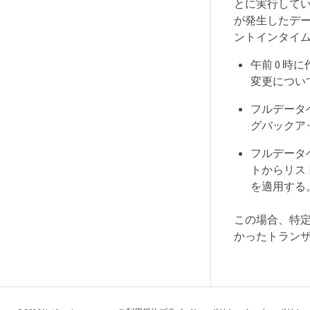
とに実行してい
が発生したデ
ントインタイ
午前 0 
変更について
フルデータ
グバックアッ
フルデータ
トからリス
を適用する。（オ
この場合、特
かったトラン