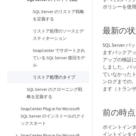
ポリシーを使
SQL Server のリストア戦略
を定義する
最新の状
リストア処理のソースとデ
スティネーション
SQL Serv
SnapCenter でサポートされ
ますバックア
ている SQL Server 復旧モデ
アップの検証
ル
しました。バ
ていなかったト
リストア処理のタイプ
ンログまでの
ます（トラン
SQL Server のクローニング戦
略を定義する
SnapCenter Plug-in for Microsoft
前の時点
SQL Server のインストールのクイ
ックスタート
ポイントイン
イントインタ
SnapCenter Plug-in for Microsoft