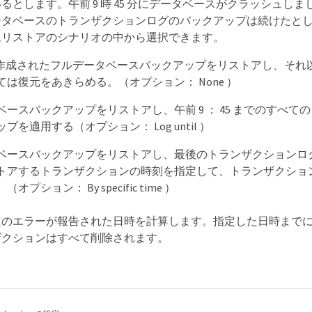
るとします。午前 9 時 45 分にデータベースがクラッシュし
ータベースのトランザクションログのバックアップは続けたと
ムリストアのシナリオの中から選択できます。
時に作成されたフルデータベースバックアップをリストアし、それ
は復元をあきらめる。（オプション： None ）
ベースバックアップをリストアし、午前 9 ： 45 までのすべて
プを適用する（オプション： Log until ）
ベースバックアップをリストアし、最後のトランザクションロ
トアするトランザクションの時刻を指定して、トランザクショ
プション： By specific time ）
定のエラーが報告された日時を計算します。指定した日時まで
ザクションはすべて削除されます。