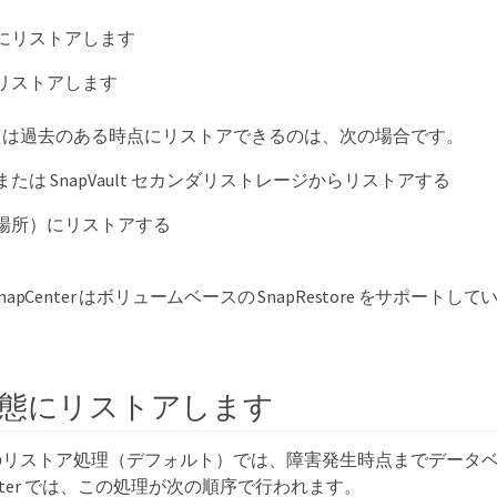
にリストアします
リストアします
たは過去のある時点にリストアできるのは、次の場合です。
ror または SnapVault セカンダリストレージからリストアする
場所）にリストアする
SnapCenter はボリュームベースの SnapRestore をサポートし
態にリストアします
のリストア処理（デフォルト）では、障害発生時点までデータ
enter では、この処理が次の順序で行われます。