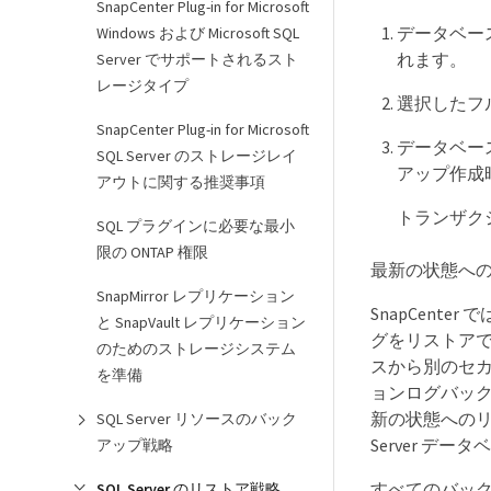
SnapCenter Plug-in for Microsoft
データベー
Windows および Microsoft SQL
れます。
Server でサポートされるスト
レージタイプ
選択したフ
SnapCenter Plug-in for Microsoft
データベー
SQL Server のストレージレイ
アップ作成
アウトに関する推奨事項
トランザク
SQL プラグインに必要な最小
限の ONTAP 権限
最新の状態へ
SnapMirror レプリケーション
SnapCent
と SnapVault レプリケーション
グをリストア
のためのストレージシステム
スから別のセカ
を準備
ョンログバック
新の状態へのリス
SQL Server リソースのバック
Server 
アップ戦略
すべてのバッ
SQL Server のリストア戦略