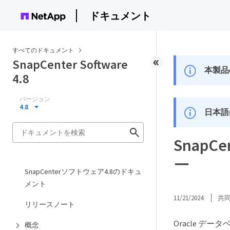
ドキュメント
すべてのドキュメント
SnapCenter Software
本製品
4.8
バージョン
4.8
日本語
SnapCe
ー
SnapCenterソフトウェア4.8のドキュ
メント
11/21/2024
共
リリースノート
Oracle デー
概念