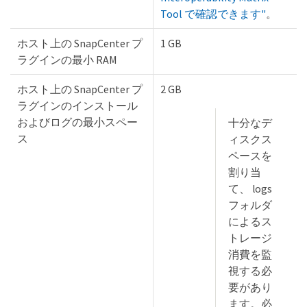
Tool で確認できます"
。
ホスト上の SnapCenter プ
1 GB
ラグインの最小 RAM
ホスト上の SnapCenter プ
2 GB
ラグインのインストール
およびログの最小スペー
十分なデ
ス
ィスクス
ペースを
割り当
て、 logs
フォルダ
によるス
トレージ
消費を監
視する必
要があり
ます。必