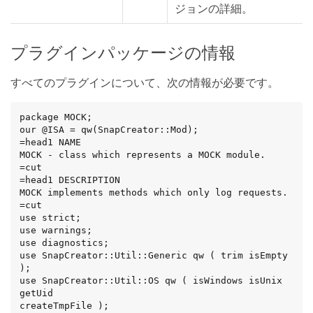
ジョンの詳細。
プラグインパッケージの情報
すべてのプラグインについて、次の情報が必要です。
package MOCK;

our @ISA = qw(SnapCreator::Mod);

=head1 NAME

MOCK - class which represents a MOCK module.

=cut

=head1 DESCRIPTION

MOCK implements methods which only log requests.

=cut

use strict;

use warnings;

use diagnostics;

use SnapCreator::Util::Generic qw ( trim isEmpty 
);

use SnapCreator::Util::OS qw ( isWindows isUnix 
getUid

createTmpFile );
