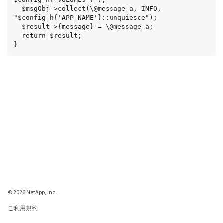
  $msgObj->collect(\@message_a, INFO,

"$config_h{'APP_NAME'}::unquiesce");

  $result->{message} = \@message_a;

  return $result;

}
© 2026 NetApp, Inc.
ご利用規約