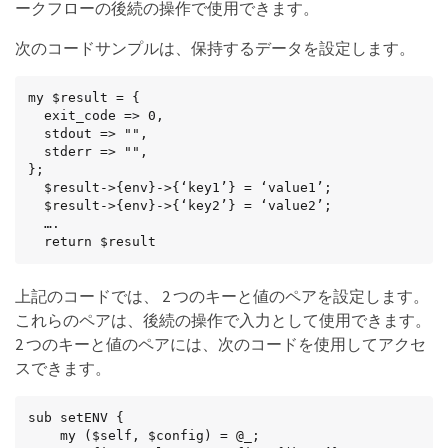
ークフローの後続の操作で使用できます。
次のコードサンプルは、保持するデータを設定します。
my $result = {

  exit_code => 0,

  stdout => "",

  stderr => "",

};

  $result->{env}->{‘key1’} = ‘value1’;

  $result->{env}->{‘key2’} = ‘value2’;

  ….

  return $result
上記のコードでは、 2 つのキーと値のペアを設定します。
これらのペアは、後続の操作で入力として使用できます。
2 つのキーと値のペアには、次のコードを使用してアクセ
スできます。
sub setENV {

    my ($self, $config) = @_;
