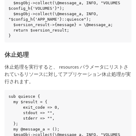
  $msgObj->collect(\@message_a, INFO, "VOLUMES

$config_h{'VOLUMES'}");

  $msgObj->collect(\@message_a, INFO,

"$config_h{'APP_NAME'}::quiesce");

  $version_result->{message} = \@message_a;

  return $version_result;

}
休止処理
休止処理を実行すると、 resources パラメータにリストさ
れているリソースに対してアプリケーション休止処理が実
行されます。
sub quiesce {

  my $result = {

      exit_code => 0,

      stdout => "",

      stderr => "",

  };

  my @message_a = ();

  $msgObj->collect(\@message_a, INFO, "VOLUMES
