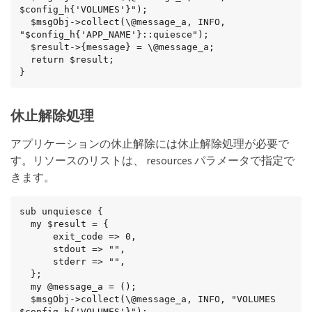
$config_h{'VOLUMES'}");

  $msgObj->collect(\@message_a, INFO,

"$config_h{'APP_NAME'}::quiesce");

  $result->{message} = \@message_a;

  return $result;

}
休止解除処理
アプリケーションの休止解除には休止解除処理が必要で
す。リソースのリストは、 resources パラメータで指定で
きます。
sub unquiesce {

  my $result = {

      exit_code => 0,

      stdout => "",

      stderr => "",

  };

  my @message_a = ();

  $msgObj->collect(\@message_a, INFO, "VOLUMES

$config_h{'VOLUMES'}");
