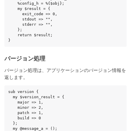
    %config_h = %{$obj};

    my $result = {

      exit_code => 0,

      stdout => "",

      stderr => "",

    };

    return $result;

}
バージョン処理
バージョン処理は、アプリケーションのバージョン情報を
返します。
sub version {

  my $version_result = {

    major => 1,

    minor => 2,

    patch => 1,

    build => 0

  };

  my @message_a = ();
