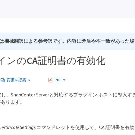
は機械翻訳による参考訳です。内容に矛盾や不一致があった場
インのCA証明書の有効化
変更を提案
PDF
し、SnapCenter Serverと対応するプラグイン ホスト
があります。
ertificateSettings
コマンドレットを使用して、CA 証明書を有