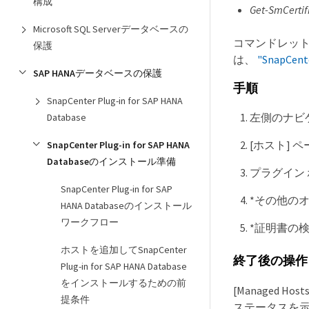
構成
Get-SmCertif
Microsoft SQL Serverデータベースの
コマンドレッ
保護
は、
"SnapC
SAP HANAデータベースの保護
手順
SnapCenter Plug-in for SAP HANA
左側のナビ
Database
[ホスト] 
SnapCenter Plug-in for SAP HANA
Databaseのインストール準備
プラグイン
SnapCenter Plug-in for SAP
*その他の
HANA Databaseのインストール
ワークフロー
*証明書の
ホストを追加してSnapCenter
終了後の操作
Plug-in for SAP HANA Database
をインストールするための前
[Managed
提条件
ステータスを