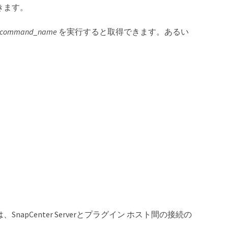
きます。
p command_name
を実行すると取得できます。あるい
napCenter Serverとプラグイン ホスト間の接続の