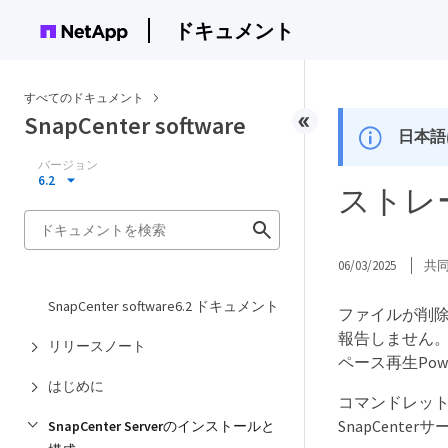
ドキュメント
すべてのドキュメント
SnapCenter software
日本語
バージョン
6.2
ストレ
06/03/2025
共
SnapCenter software6.2 ドキュメント
ファイルが削除
報告しません。新
リリースノート
ペース再生Pow
はじめに
コマンドレットを
SnapCent
SnapCenter Serverのインストールと