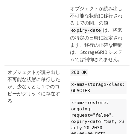
オブジェクトが読み出し
不可能な状態に移行され
るまでの間、の値
は、将来
expiry-date
の特定の日時に設定され
ます。移行の正確な時間
は、 StorageGRID システ
ムでは制御されません。
オブジェクトが読み出し
200 OK
不可能な状態に移行した
x-amz-storage-class:
が、少なくとも 1 つのコ
GLACIER
ピーがグリッドに存在す
る
x-amz-restore:
ongoing-
request="false",
expiry-date="Sat, 23
July 20 2030
00:00:00 GMT"