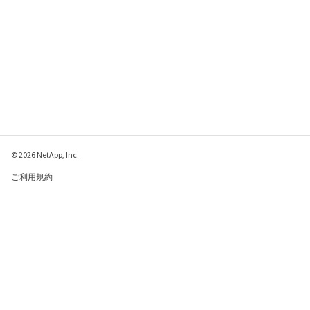
© 2026 NetApp, Inc.
ご利用規約
プライバシー ポリシ
ー
クッキー ポリシー
クッキーの設定
このページに関するフィードバックをお寄せください