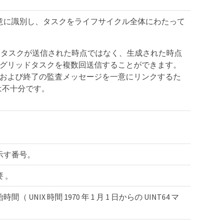
意に識別し、タスクをライフサイクル全体にわたって
グリッドタスクが送信された時点ではなく、生成された時点
グリッドタスクを複数回送信することができます。
および終了の監査メッセージを一意にリンクするた
では不十分です。
示す番号。
 。
NIX 時間 1970 年 1 月 1 日からの UINT64 マ