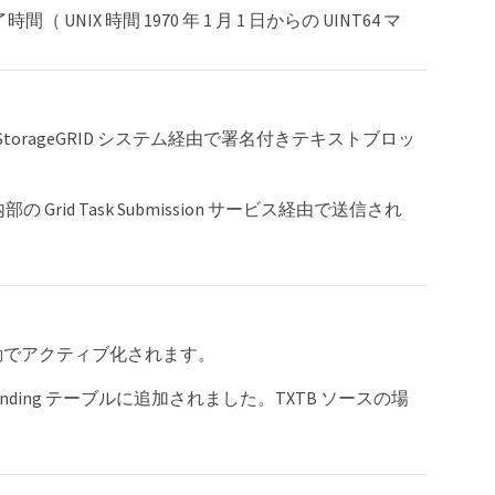
NIX 時間 1970 年 1 月 1 日からの UINT64 マ
StorageGRID システム経由で署名付きテキストブロッ
 Grid Task Submission サービス経由で送信され
自動でアクティブ化されます。
ending テーブルに追加されました。TXTB ソースの場