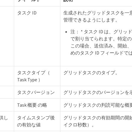
タスク ID
生成されたグリッドタスクを一
管理できるようにします。
注： * タスク ID は、
で割り当てられます。特定の
この場合、送信済み、開始、
めのタスク ID フィールド
タスクタイプ（
グリッドタスクのタイプ。
Task Type ）
タスクバージョン
グリッドタスクのバージョンを
Task 概要 の略
グリッドタスクの判読可能な概要
供し
タイムスタンプ後
グリッドタスクの有効期間の開始時間（ U
の有効な値
イクロ秒数）。